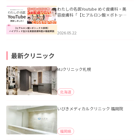
わたしの名医Youtube めぐ皮膚科・美
容皮膚科「【ヒアルロン酸×ボトック
ス併用】ハイブリッド注入を美容皮膚
科医が徹底解説」を公開いたしまし
た。
2026.05.22
最新クリニック
MJクリニック札幌
北海道
いびきメディカルクリニック 福岡院
福岡県