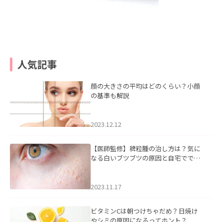
人気記事
顔の大きさの平均はどのくらい？小顔
の基準も解説
2023.12.12
【医師監修】稗粒腫の治し方は？気に
なる白いブツブツの原因と自宅ででき
るケアについて
2023.11.17
ビタミンCは朝つけちゃだめ？日焼け
やシミの原因になるってホント？