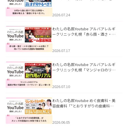
て見える男性へ｜医師が教える「最初
にやるべき3つ」」を公開いたしまし
た。
2026.07.24
わたしの名医Youtube アルバアレルギ
ークリニック札幌「赤ら顔・酒さ・ニ
キビ跡にVビームは効く？向いている赤
みを医師が徹底解説」を公開いたしま
した。
2026.07.17
わたしの名医Youtube アルバアレルギ
ークリニック札幌「マンジャロのリア
ル｜医師が明かす副作用・リバウン
ド・正しい使い方」を公開いたしまし
た。
2026.07.10
わたしの名医Youtube めぐ皮膚科・美
容皮膚科「”とおりすがりの皮膚科
医”がスレッズの肌悩みに本気で答えて
みた」を公開いたしました。
2026.06.05