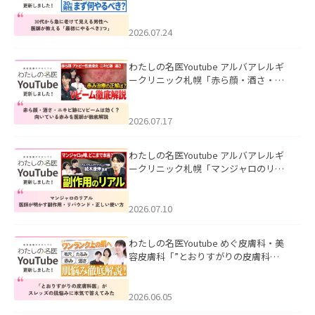
て見える男性へ｜医師が教える「最初
にやるべき3つ」」を公開いたしまし
た。
2026.07.24
わたしの名医Youtube アルバアレルギ
ークリニック札幌「赤ら顔・酒さ・ニ
キビ跡にVビームは効く？向いている赤
みを医師が徹底解説」を公開いたしま
した。
2026.07.17
わたしの名医Youtube アルバアレルギ
ークリニック札幌「マンジャロのリア
ル｜医師が明かす副作用・リバウン
ド・正しい使い方」を公開いたしまし
た。
2026.07.10
わたしの名医Youtube めぐ皮膚科・美
容皮膚科「”とおりすがりの皮膚科
医”がスレッズの肌悩みに本気で答えて
みた」を公開いたしました。
2026.06.05