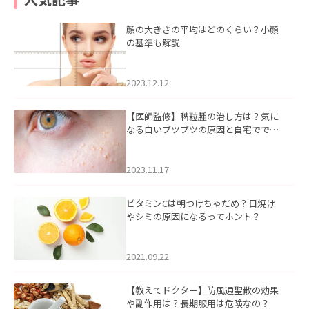
顔の大きさの平均はどのくらい？小顔
の基準も解説
2023.12.12
【医師監修】稗粒腫の治し方は？気に
なる白いブツブツの原因と自宅ででき
るケアについて
2023.11.17
ビタミンCは朝つけちゃだめ？日焼け
やシミの原因になるってホント？
2021.09.22
【教えてドクター】防風通聖散の効果
や副作用は？長期服用は危険なの？