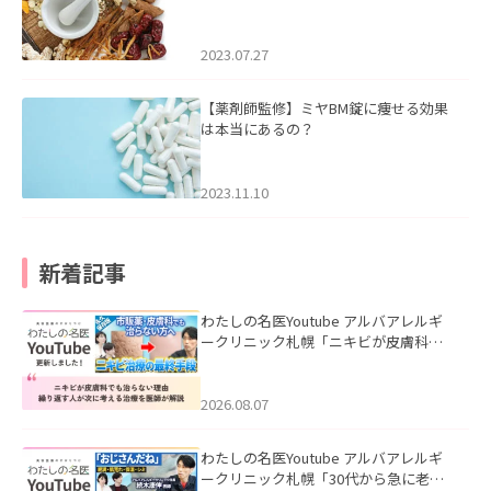
2023.07.27
【薬剤師監修】ミヤBM錠に痩せる効果
は本当にあるの？
2023.11.10
新着記事
わたしの名医Youtube アルバアレルギ
ークリニック札幌「ニキビが皮膚科で
も治らない理由｜繰り返す人が次に考
える治療を医師が解説」を公開いたし
ました。
2026.08.07
わたしの名医Youtube アルバアレルギ
ークリニック札幌「30代から急に老け