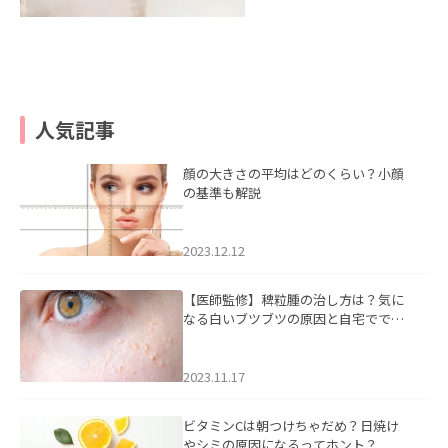
人気記事
顔の大きさの平均はどのくらい？小顔
の基準も解説
2023.12.12
【医師監修】稗粒腫の治し方は？気に
なる白いブツブツの原因と自宅ででき
るケアについて
2023.11.17
ビタミンCは朝つけちゃだめ？日焼け
やシミの原因になるってホント？