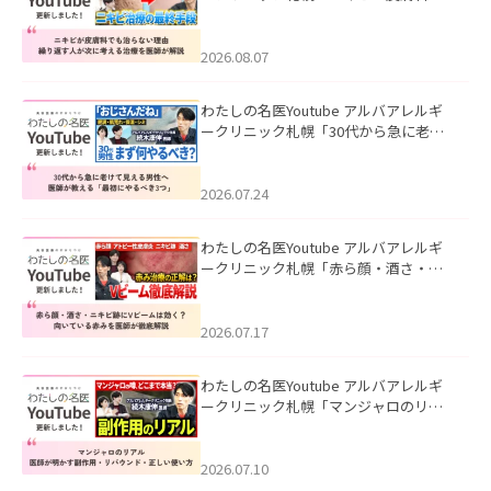
も治らない理由｜繰り返す人が次に考
える治療を医師が解説」を公開いたし
ました。
2026.08.07
わたしの名医Youtube アルバアレルギ
ークリニック札幌「30代から急に老け
て見える男性へ｜医師が教える「最初
にやるべき3つ」」を公開いたしまし
た。
2026.07.24
わたしの名医Youtube アルバアレルギ
ークリニック札幌「赤ら顔・酒さ・ニ
キビ跡にVビームは効く？向いている赤
みを医師が徹底解説」を公開いたしま
した。
2026.07.17
わたしの名医Youtube アルバアレルギ
ークリニック札幌「マンジャロのリア
ル｜医師が明かす副作用・リバウン
ド・正しい使い方」を公開いたしまし
た。
2026.07.10