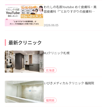
わたしの名医Youtube めぐ皮膚科・美
容皮膚科「”とおりすがりの皮膚科
医”がスレッズの肌悩みに本気で答えて
みた」を公開いたしました。
2026.06.05
最新クリニック
MJクリニック札幌
北海道
いびきメディカルクリニック 福岡院
福岡県