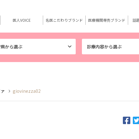
医人VOICE
名医こだわりブランド
医療機関専売ブランド
話
府県から選ぶ
診療内容から選ぶ
ツァ
giovinezza02