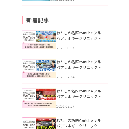
新着記事
わたしの名医Youtube アル
バアレルギークリニック札
幌「ニキビが皮膚科でも治
2026.08.07
らない理由｜繰り返す人が
次に考える治療を医師が解
説」を公開いたしました。
わたしの名医Youtube アル
バアレルギークリニック札
幌「30代から急に老けて見
2026.07.24
える男性へ｜医師が教える
「最初にやるべき3つ」」を
公開いたしました。
わたしの名医Youtube アル
バアレルギークリニック札
幌「赤ら顔・酒さ・ニキビ
2026.07.17
跡にVビームは効く？向いて
いる赤みを医師が徹底解
説」を公開いたしました。
わたしの名医Youtube アル
バアレルギークリニック札