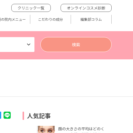
クリニック一覧
オンラインコスメ診断
題の院内メニュー
こだわりの成分
編集部コラム
人気記事
顔の大きさの平均はどのく