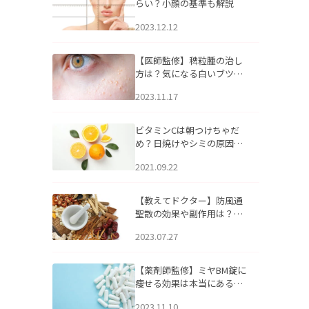
らい？小顔の基準も解説
2023.12.12
【医師監修】稗粒腫の治し
方は？気になる白いブツブ
ツの原因と自宅でできるケ
2023.11.17
アについて
ビタミンCは朝つけちゃだ
め？日焼けやシミの原因に
なるってホント？
2021.09.22
【教えてドクター】防風通
聖散の効果や副作用は？長
期服用は危険なの？
2023.07.27
【薬剤師監修】ミヤBM錠に
痩せる効果は本当にある
の？
2023.11.10