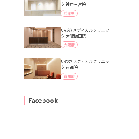
ク 神戸三宮院
兵庫県
いびきメディカルクリニッ
ク 大阪梅田院
大阪府
いびきメディカルクリニッ
ク 京都院
京都府
Facebook