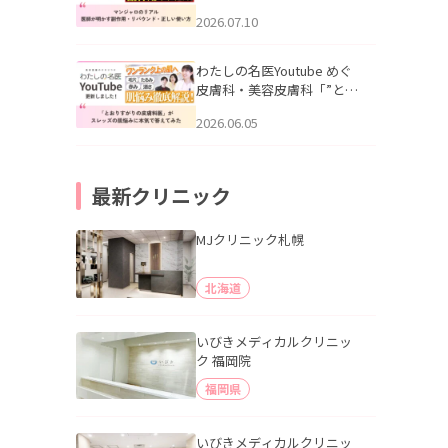
幌「マンジャロのリアル｜
2026.07.10
医師が明かす副作用・リバ
ウンド・正しい使い方」を
公開いたしました。
わたしの名医Youtube めぐ
皮膚科・美容皮膚科「”とお
りすがりの皮膚科医”がスレ
2026.06.05
ッズの肌悩みに本気で答え
てみた」を公開いたしまし
た。
最新クリニック
MJクリニック札幌
北海道
いびきメディカルクリニッ
ク 福岡院
福岡県
いびきメディカルクリニッ