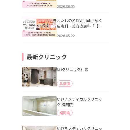
りすがりの皮膚科医”がスレ
2026.06.05
ッズの肌悩みに本気で答え
てみた」を公開いたしまし
た。
わたしの名医Youtube めぐ
皮膚科・美容皮膚科「【ヒ
アルロン酸×ボトックス併
2026.05.22
用】ハイブリッド注入を美
容皮膚科医が徹底解説」を
公開いたしました。
最新クリニック
MJクリニック札幌
北海道
いびきメディカルクリニッ
ク 福岡院
福岡県
いびきメディカルクリニッ