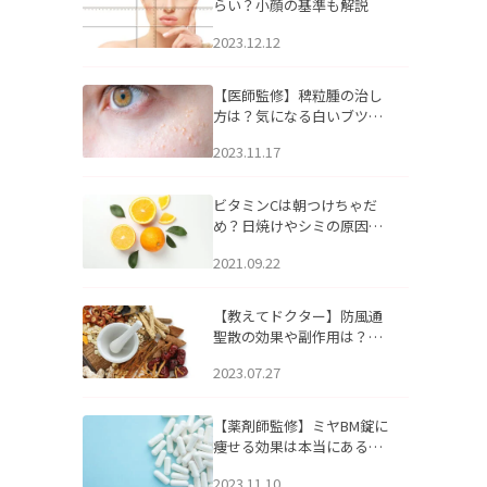
らい？小顔の基準も解説
2023.12.12
【医師監修】稗粒腫の治し
方は？気になる白いブツブ
ツの原因と自宅でできるケ
2023.11.17
アについて
ビタミンCは朝つけちゃだ
め？日焼けやシミの原因に
なるってホント？
2021.09.22
【教えてドクター】防風通
聖散の効果や副作用は？長
期服用は危険なの？
2023.07.27
【薬剤師監修】ミヤBM錠に
痩せる効果は本当にある
の？
2023.11.10