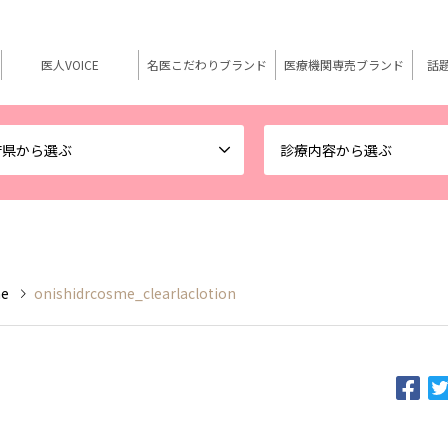
医人VOICE
名医こだわりブランド
医療機関専売ブランド
話
府県から選ぶ
診療内容から選ぶ
me
onishidrcosme_clearlaclotion