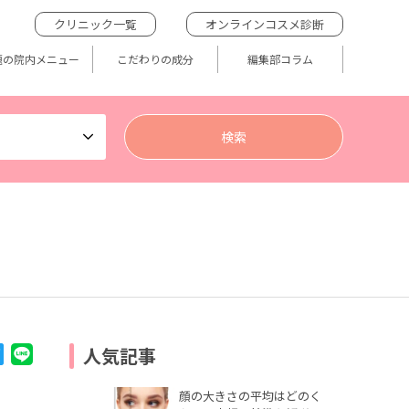
クリニック一覧
オンラインコスメ診断
題の院内メニュー
こだわりの成分
編集部コラム
人気記事
顔の大きさの平均はどのく