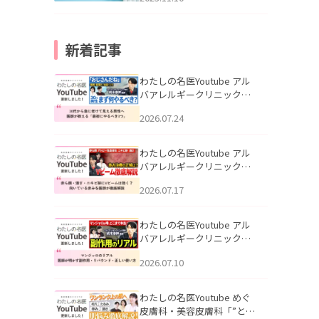
新着記事
わたしの名医Youtube アル
バアレルギークリニック札
幌「30代から急に老けて見
2026.07.24
える男性へ｜医師が教える
「最初にやるべき3つ」」を
公開いたしました。
わたしの名医Youtube アル
バアレルギークリニック札
幌「赤ら顔・酒さ・ニキビ
2026.07.17
跡にVビームは効く？向いて
いる赤みを医師が徹底解
説」を公開いたしました。
わたしの名医Youtube アル
バアレルギークリニック札
幌「マンジャロのリアル｜
2026.07.10
医師が明かす副作用・リバ
ウンド・正しい使い方」を
公開いたしました。
わたしの名医Youtube めぐ
皮膚科・美容皮膚科「”とお