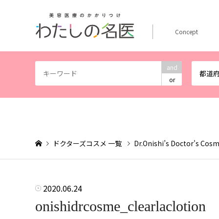
Concept
and
都道
or
ドクターズコスメ 一覧
Dr.Onishi’s Doctor's Cos
2020.06.24
onishidrcosme_clearlaclotion