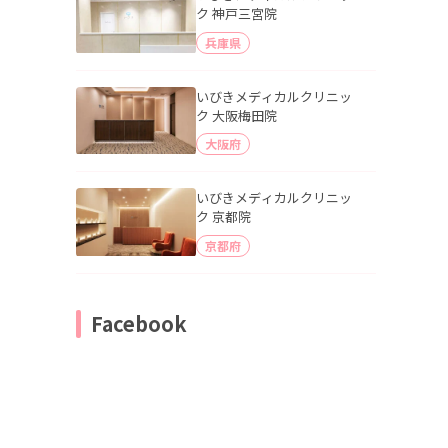
ク 神戸三宮院
兵庫県
いびきメディカルクリニッ
ク 大阪梅田院
大阪府
いびきメディカルクリニッ
ク 京都院
京都府
Facebook