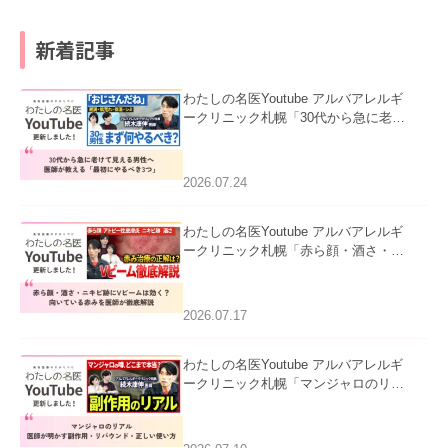
新着記事
わたしの名医Youtube アルバアレルギ
ークリニック札幌「30代から急に老け
て見える男性へ｜医師が教える「最初
にやるべき3つ」」を公開いたしまし
た。
2026.07.24
わたしの名医Youtube アルバアレルギ
ークリニック札幌「赤ら顔・酒さ・ニ
キビ跡にVビームは効く？向いている
赤みを医師が徹底解説」を公開いたし
ました。
2026.07.17
わたしの名医Youtube アルバアレルギ
ークリニック札幌「マンジャロのリア
ル｜医師が明かす副作用・リバウン
ド・正しい使い方」を公開いたしまし
た。