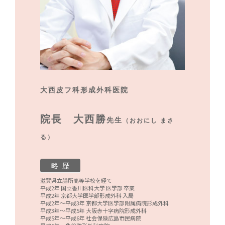
大西皮フ科形成外科医院
院長 大西勝
先生
（おおにし まさ
る）
略 歴
滋賀県立膳所高等学校を経て
平成2年 国立香川医科大学 医学部 卒業
平成2年 京都大学医学部形成外科 入局
平成2年～平成3年 京都大学医学部附属病院形成外科
平成3年～平成5年 大阪赤十字病院形成外科
平成5年～平成6年 社会保険広島市民病院