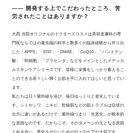
―― 開発する上でこだわったところ、苦
労されたことはありますか？
大西
当院オリジナルのドクターズコスメは美容皮膚科の専
門医ならではの最先端の科学と数多くの臨床経験から作り出
した「APPS」「EGF」「DMAE」「CoQ10」「パントテン
酸」「幹細胞」「プラセンタ」などをメインとしたメディカ
ルスキンケアシリーズです。皆様に栄養をしっかり蓄えるこ
とのできる若々しい輝くお肌を手に入れてほしいと思ってい
ます。
私たちは日々紫外線を浴び、毎日ゆっくりと老化していま
す。シミやシワ、ニキビ、乾燥肌などの肌トラブルは症状の
出方に違いがあるだけで、紫外線つまり「光老化」が根本的
な原因なのです。だからこそ、そのダメージの元となる原因
と向き合い、悪化させないための日々のケアが大切です。