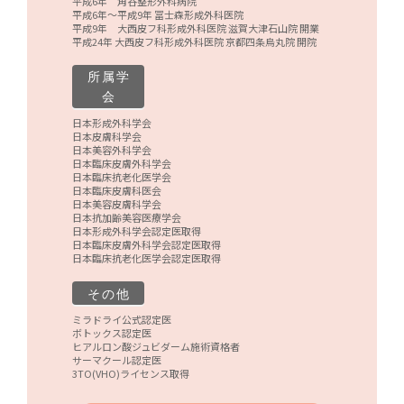
平成6年 角谷整形外科病院
平成6年～平成9年 冨士森形成外科医院
平成9年 大西皮フ科形成外科医院 滋賀大津石山院 開業
平成24年 大西皮フ科形成外科医院 京都四条烏丸院 開院
所属学
会
日本形成外科学会
日本皮膚科学会
日本美容外科学会
日本臨床皮膚外科学会
日本臨床抗老化医学会
日本臨床皮膚科医会
日本美容皮膚科学会
日本抗加齢美容医療学会
日本形成外科学会認定医取得
日本臨床皮膚外科学会認定医取得
日本臨床抗老化医学会認定医取得
その他
ミラドライ公式認定医
ボトックス認定医
ヒアルロン酸ジュビダーム施術資格者
サーマクール認定医
3TO(VHO)ライセンス取得