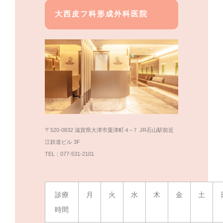
大西皮フ科形成外科医院
〒520-0832 滋賀県大津市粟津町４−７ JR石山駅前近
江鉄道ビル 3F
TEL：077-531-2101
診療
月
火
水
木
金
土
時間