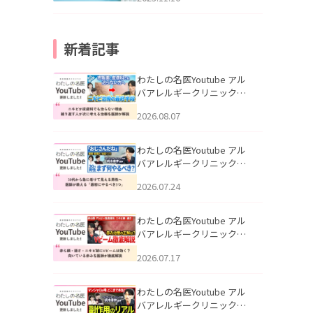
新着記事
わたしの名医Youtube アル
バアレルギークリニック札
幌「ニキビが皮膚科でも治
2026.08.07
らない理由｜繰り返す人が
次に考える治療を医師が解
説」を公開いたしました。
わたしの名医Youtube アル
バアレルギークリニック札
幌「30代から急に老けて見
2026.07.24
える男性へ｜医師が教える
「最初にやるべき3つ」」を
公開いたしました。
わたしの名医Youtube アル
バアレルギークリニック札
幌「赤ら顔・酒さ・ニキビ
2026.07.17
跡にVビームは効く？向いて
いる赤みを医師が徹底解
説」を公開いたしました。
わたしの名医Youtube アル
バアレルギークリニック札