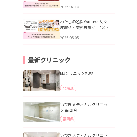
幌「マンジャロのリアル｜
2026.07.10
医師が明かす副作用・リバ
ウンド・正しい使い方」を
公開いたしました。
わたしの名医Youtube めぐ
皮膚科・美容皮膚科「”とお
りすがりの皮膚科医”がスレ
2026.06.05
ッズの肌悩みに本気で答え
てみた」を公開いたしまし
た。
最新クリニック
MJクリニック札幌
北海道
いびきメディカルクリニッ
ク 福岡院
福岡県
いびきメディカルクリニッ