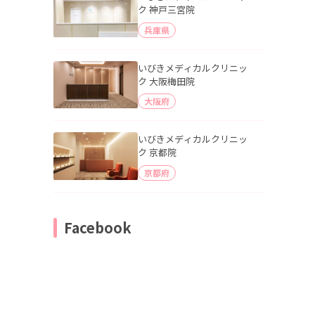
ク 神戸三宮院
兵庫県
いびきメディカルクリニッ
ク 大阪梅田院
大阪府
いびきメディカルクリニッ
ク 京都院
京都府
Facebook