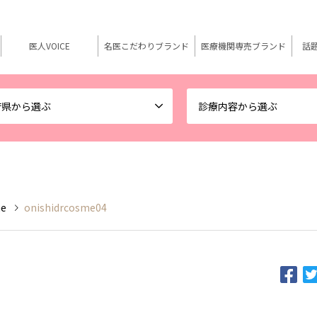
医人VOICE
名医こだわりブランド
医療機関専売ブランド
話
府県から選ぶ
診療内容から選ぶ
me
onishidrcosme04