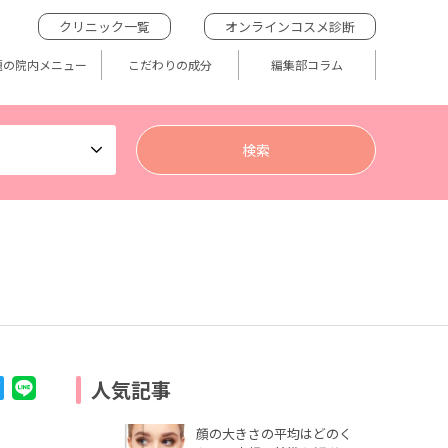
クリニック一覧
オンラインコスメ診断
題の院内メニュー
こだわりの成分
編集部コラム
人気記事
顔の大きさの平均はどのく