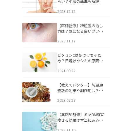
らい？小顔の基準も解説
2023.12.12
【医師監修】稗粒腫の治し
方は？気になる白いブツブ
ツの原因と自宅でできるケ
2023.11.17
アについて
ビタミンCは朝つけちゃだ
め？日焼けやシミの原因に
なるってホント？
2021.09.22
【教えてドクター】防風通
聖散の効果や副作用は？長
期服用は危険なの？
2023.07.27
【薬剤師監修】ミヤBM錠に
痩せる効果は本当にある
の？
2023.11.10