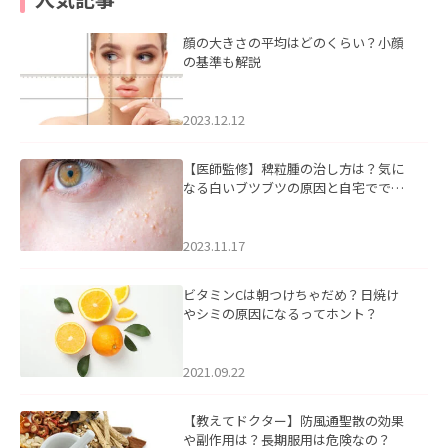
顔の大きさの平均はどのくらい？小顔
の基準も解説
2023.12.12
【医師監修】稗粒腫の治し方は？気に
なる白いブツブツの原因と自宅ででき
るケアについて
2023.11.17
ビタミンCは朝つけちゃだめ？日焼け
やシミの原因になるってホント？
2021.09.22
【教えてドクター】防風通聖散の効果
や副作用は？長期服用は危険なの？