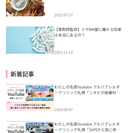
2023.07.27
【薬剤師監修】ミヤBM錠に痩せる効果
は本当にあるの？
2023.11.10
新着記事
わたしの名医Youtube アルバアレルギ
ークリニック札幌「ニキビが皮膚科で
も治らない理由｜繰り返す人が次に考
える治療を医師が解説」を公開いたし
ました。
2026.08.07
わたしの名医Youtube アルバアレルギ
ークリニック札幌「30代から急に老け