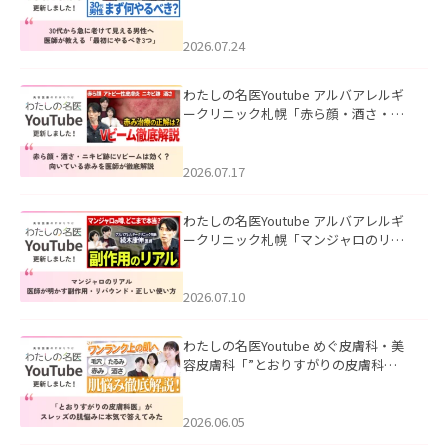
て見える男性へ｜医師が教える「最初
にやるべき3つ」」を公開いたしまし
た。
2026.07.24
わたしの名医Youtube アルバアレルギ
ークリニック札幌「赤ら顔・酒さ・ニ
キビ跡にVビームは効く？向いている赤
みを医師が徹底解説」を公開いたしま
した。
2026.07.17
わたしの名医Youtube アルバアレルギ
ークリニック札幌「マンジャロのリア
ル｜医師が明かす副作用・リバウン
ド・正しい使い方」を公開いたしまし
た。
2026.07.10
わたしの名医Youtube めぐ皮膚科・美
容皮膚科「”とおりすがりの皮膚科
医”がスレッズの肌悩みに本気で答えて
みた」を公開いたしました。
2026.06.05