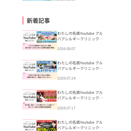
新着記事
わたしの名医Youtube アル
バアレルギークリニック札
幌「ニキビが皮膚科でも治
2026.08.07
らない理由｜繰り返す人が
次に考える治療を医師が解
説」を公開いたしました。
わたしの名医Youtube アル
バアレルギークリニック札
幌「30代から急に老けて見
2026.07.24
える男性へ｜医師が教える
「最初にやるべき3つ」」を
公開いたしました。
わたしの名医Youtube アル
バアレルギークリニック札
幌「赤ら顔・酒さ・ニキビ
2026.07.17
跡にVビームは効く？向いて
いる赤みを医師が徹底解
説」を公開いたしました。
わたしの名医Youtube アル
バアレルギークリニック札