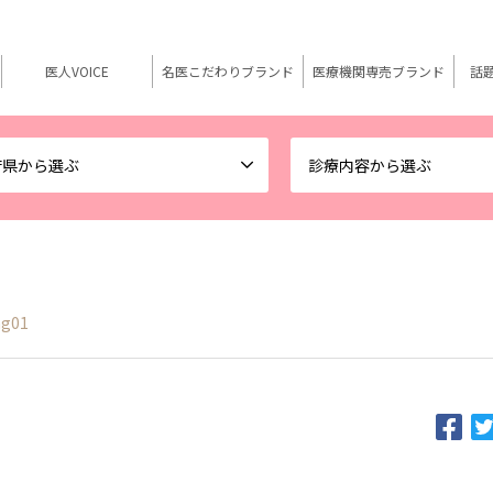
医人VOICE
名医こだわりブランド
医療機関専売ブランド
話
府県から選ぶ
診療内容から選ぶ
mg01