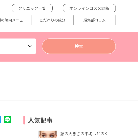
クリニック一覧
オンラインコスメ診断
題の院内メニュー
こだわりの成分
編集部コラム
人気記事
顔の大きさの平均はどのく