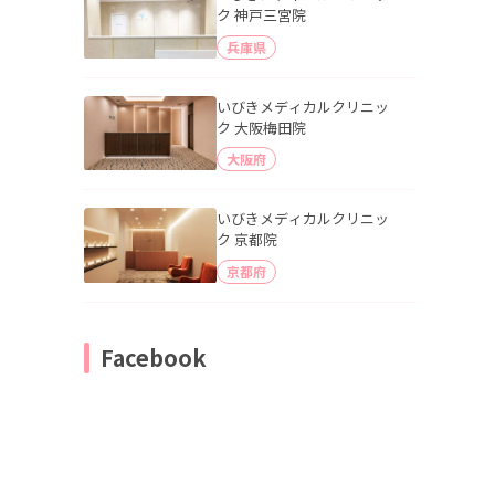
ク 神戸三宮院
兵庫県
いびきメディカルクリニッ
ク 大阪梅田院
大阪府
いびきメディカルクリニッ
ク 京都院
京都府
Facebook