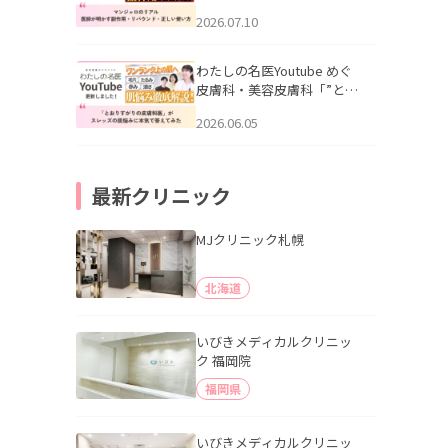
幌「マンジャロのリアル｜
2026.07.10
医師が明かす副作用・リバ
ウンド・正しい使い方」を
公開いたしました。
わたしの名医Youtube めぐ
皮膚科・美容皮膚科「”とお
りすがりの皮膚科医”がスレ
2026.06.05
ッズの肌悩みに本気で答え
てみた」を公開いたしまし
た。
最新クリニック
MJクリニック札幌
北海道
いびきメディカルクリニッ
ク 福岡院
福岡県
いびきメディカルクリニッ