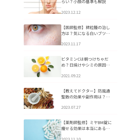
らい？小顔の基準も解説
2023.12.12
【医師監修】稗粒腫の治し
方は？気になる白いブツブ
ツの原因と自宅でできるケ
2023.11.17
アについて
ビタミンCは朝つけちゃだ
め？日焼けやシミの原因に
なるってホント？
2021.09.22
【教えてドクター】防風通
聖散の効果や副作用は？長
期服用は危険なの？
2023.07.27
【薬剤師監修】ミヤBM錠に
痩せる効果は本当にある
の？
2023.11.10