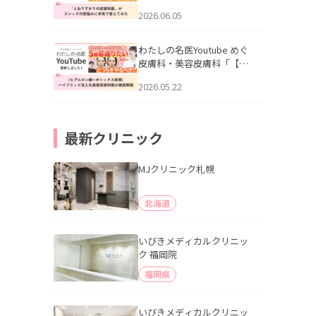
りすがりの皮膚科医”がスレ
2026.06.05
ッズの肌悩みに本気で答え
てみた」を公開いたしまし
た。
わたしの名医Youtube めぐ
皮膚科・美容皮膚科「【ヒ
アルロン酸×ボトックス併
2026.05.22
用】ハイブリッド注入を美
容皮膚科医が徹底解説」を
公開いたしました。
最新クリニック
MJクリニック札幌
北海道
いびきメディカルクリニッ
ク 福岡院
福岡県
いびきメディカルクリニッ