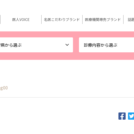
医人VOICE
名医こだわりブランド
医療機関専売ブランド
話
府県から選ぶ
診療内容から選ぶ
mg00