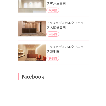
ク 神戸三宮院
兵庫県
いびきメディカルクリニッ
ク 大阪梅田院
大阪府
いびきメディカルクリニッ
ク 京都院
京都府
Facebook