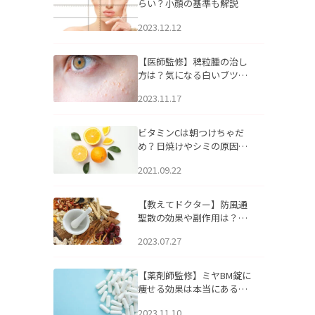
らい？小顔の基準も解説
2023.12.12
【医師監修】稗粒腫の治し
方は？気になる白いブツブ
ツの原因と自宅でできるケ
2023.11.17
アについて
ビタミンCは朝つけちゃだ
め？日焼けやシミの原因に
なるってホント？
2021.09.22
【教えてドクター】防風通
聖散の効果や副作用は？長
期服用は危険なの？
2023.07.27
【薬剤師監修】ミヤBM錠に
痩せる効果は本当にある
の？
2023.11.10