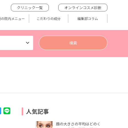
クリニック一覧
オンラインコスメ診断
題の院内メニュー
こだわりの成分
編集部コラム
人気記事
顔の大きさの平均はどのく