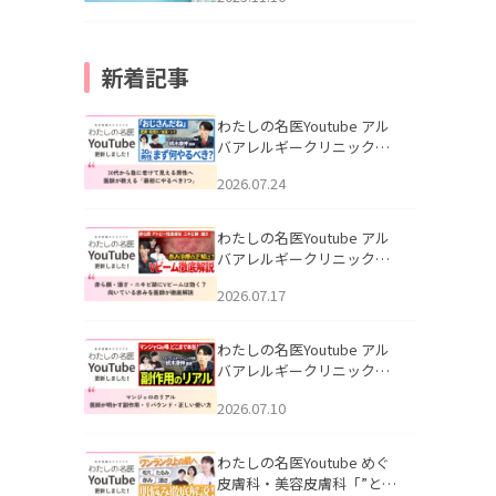
新着記事
わたしの名医Youtube アル
バアレルギークリニック札
幌「30代から急に老けて見
2026.07.24
える男性へ｜医師が教える
「最初にやるべき3つ」」を
公開いたしました。
わたしの名医Youtube アル
バアレルギークリニック札
幌「赤ら顔・酒さ・ニキビ
2026.07.17
跡にVビームは効く？向いて
いる赤みを医師が徹底解
説」を公開いたしました。
わたしの名医Youtube アル
バアレルギークリニック札
幌「マンジャロのリアル｜
2026.07.10
医師が明かす副作用・リバ
ウンド・正しい使い方」を
公開いたしました。
わたしの名医Youtube めぐ
皮膚科・美容皮膚科「”とお