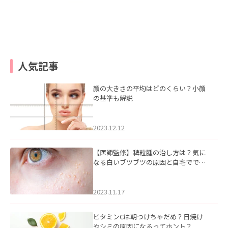
人気記事
顔の大きさの平均はどのくらい？小顔
の基準も解説
2023.12.12
【医師監修】稗粒腫の治し方は？気に
なる白いブツブツの原因と自宅ででき
るケアについて
2023.11.17
ビタミンCは朝つけちゃだめ？日焼け
やシミの原因になるってホント？