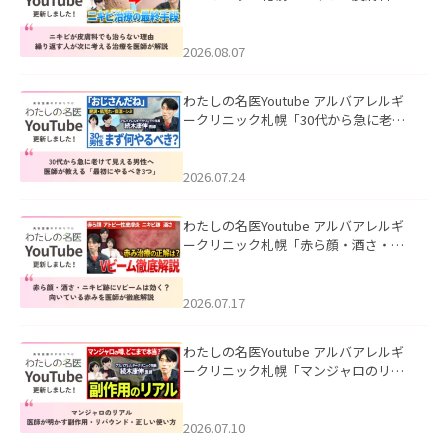
も治らない理由｜繰り返す人が次に考
える治療を医師が解説」を公開いたし
ました。
2026.08.07
わたしの名医Youtube アルバアレルギ
ークリニック札幌「30代から急に老け
て見える男性へ｜医師が教える「最初
にやるべき3つ」」を公開いたしまし
た。
2026.07.24
わたしの名医Youtube アルバアレルギ
ークリニック札幌「赤ら顔・酒さ・ニ
キビ跡にVビームは効く？向いている赤
みを医師が徹底解説」を公開いたしま
した。
2026.07.17
わたしの名医Youtube アルバアレルギ
ークリニック札幌「マンジャロのリア
ル｜医師が明かす副作用・リバウン
ド・正しい使い方」を公開いたしまし
た。
2026.07.10