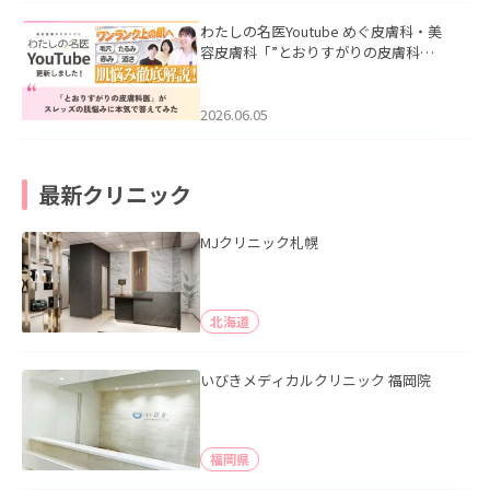
わたしの名医Youtube めぐ皮膚科・美
容皮膚科「”とおりすがりの皮膚科
医”がスレッズの肌悩みに本気で答えて
みた」を公開いたしました。
2026.06.05
最新クリニック
MJクリニック札幌
北海道
いびきメディカルクリニック 福岡院
福岡県