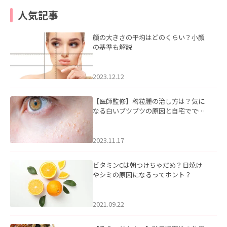
人気記事
顔の大きさの平均はどのくらい？小顔
の基準も解説
2023.12.12
【医師監修】稗粒腫の治し方は？気に
なる白いブツブツの原因と自宅ででき
るケアについて
2023.11.17
ビタミンCは朝つけちゃだめ？日焼け
やシミの原因になるってホント？
2021.09.22