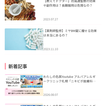
【教えてドクター】防風通聖散の効果
や副作用は？長期服用は危険なの？
2023.07.27
【薬剤師監修】ミヤBM錠に痩せる効果
は本当にあるの？
2023.11.10
新着記事
わたしの名医Youtube アルバアレルギ
ークリニック札幌「ニキビが皮膚科で
も治らない理由｜繰り返す人が次に考
える治療を医師が解説」を公開いたし
ました。
2026.08.07