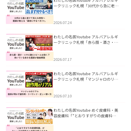
わたしの名医Youtube アルバアレルギ
ークリニック札幌「30代から急に老け
て見える男性へ｜医師が教える「最初
にやるべき3つ」」を公開いたしまし
た。
2026.07.24
わたしの名医Youtube アルバアレルギ
ークリニック札幌「赤ら顔・酒さ・ニ
キビ跡にVビームは効く？向いている赤
みを医師が徹底解説」を公開いたしま
した。
2026.07.17
わたしの名医Youtube アルバアレルギ
ークリニック札幌「マンジャロのリア
ル｜医師が明かす副作用・リバウン
ド・正しい使い方」を公開いたしまし
た。
2026.07.10
わたしの名医Youtube めぐ皮膚科・美
容皮膚科「”とおりすがりの皮膚科
医”がスレッズの肌悩みに本気で答えて
みた」を公開いたしました。