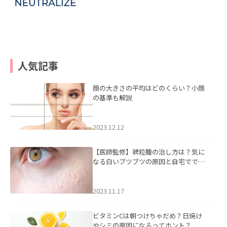
人気記事
顔の大きさの平均はどのくらい？小顔
の基準も解説
2023.12.12
【医師監修】稗粒腫の治し方は？気に
なる白いブツブツの原因と自宅ででき
るケアについて
2023.11.17
ビタミンCは朝つけちゃだめ？日焼け
やシミの原因になるってホント？