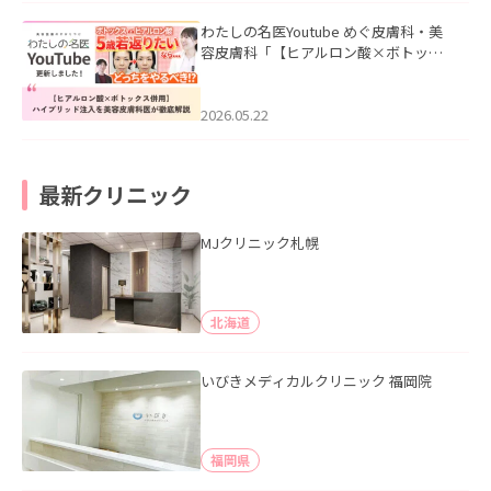
わたしの名医Youtube めぐ皮膚科・美
容皮膚科「【ヒアルロン酸×ボトック
ス併用】ハイブリッド注入を美容皮膚
科医が徹底解説」を公開いたしまし
た。
2026.05.22
最新クリニック
MJクリニック札幌
北海道
いびきメディカルクリニック 福岡院
福岡県