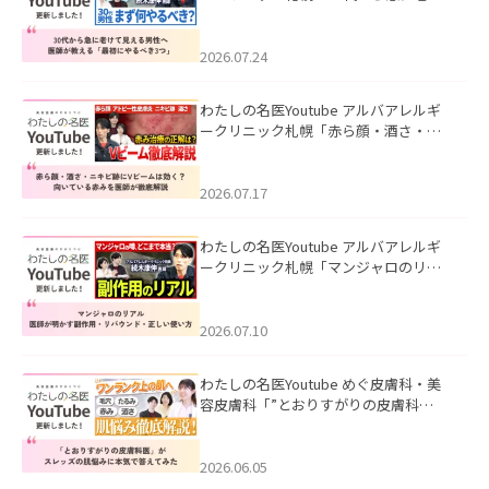
て見える男性へ｜医師が教える「最初
にやるべき3つ」」を公開いたしまし
た。
2026.07.24
わたしの名医Youtube アルバアレルギ
ークリニック札幌「赤ら顔・酒さ・ニ
キビ跡にVビームは効く？向いている赤
みを医師が徹底解説」を公開いたしま
した。
2026.07.17
わたしの名医Youtube アルバアレルギ
ークリニック札幌「マンジャロのリア
ル｜医師が明かす副作用・リバウン
ド・正しい使い方」を公開いたしまし
た。
2026.07.10
わたしの名医Youtube めぐ皮膚科・美
容皮膚科「”とおりすがりの皮膚科
医”がスレッズの肌悩みに本気で答えて
みた」を公開いたしました。
2026.06.05