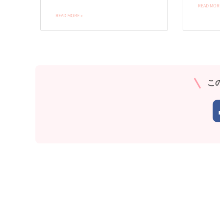
READ MORE
READ MORE »
こ