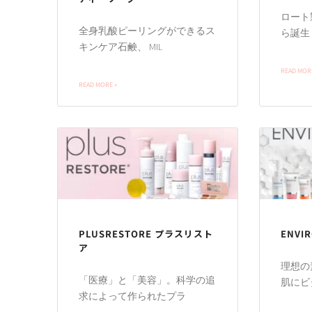
ロート
全身乳酸ピーリングができるス
ら誕生 「
キンケア石鹸、 MIL
READ MORE
READ MORE »
PLUSRESTORE プラスリスト
ENVI
ア
理想の
「医療」と「美容」。科学の追
肌にビ
求によって作られたプラ