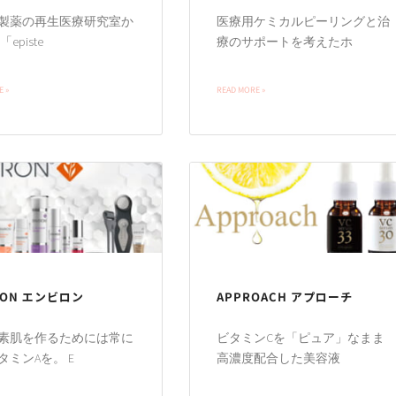
製薬の再生医療研究室か
医療用ケミカルピーリングと治
episte
療のサポートを考えたホ
 »
READ MORE »
RON エンビロン
APPROACH アプローチ
素肌を作るためには常に
ビタミンCを「ピュア」なまま
タミンAを。 E
高濃度配合した美容液