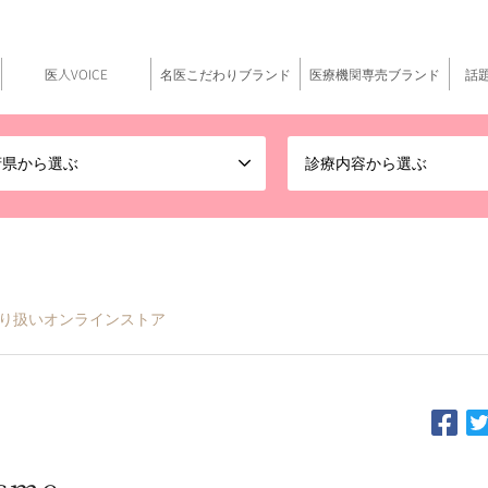
医人VOICE
名医こだわりブランド
医療機関専売ブランド
話
府県から選ぶ
診療内容から選ぶ
 Cosme 取り扱いオンラインストア