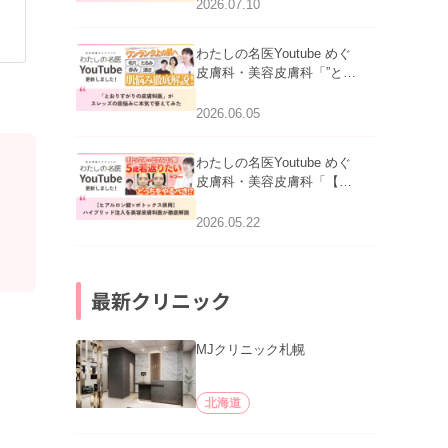
医師が明かす副作用・リバ
2026.07.10
ウンド・正しい使い方」を
公開いたしました。
わたしの名医Youtube めぐ
皮膚科・美容皮膚科「”とお
りすがりの皮膚科医”がスレ
ッズの肌悩みに本気で答え
2026.06.05
てみた」を公開いたしまし
た。
わたしの名医Youtube めぐ
皮膚科・美容皮膚科「【ヒ
アルロン酸×ボトックス併
用】ハイブリッド注入を美
2026.05.22
容皮膚科医が徹底解説」を
公開いたしました。
最新クリニック
MJクリニック札幌
北海道