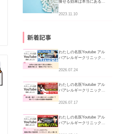
痩せる効果は本当にある
の？
2023.11.10
新着記事
わたしの名医Youtube アル
バアレルギークリニック札
幌「30代から急に老けて見
える男性へ｜医師が教える
2026.07.24
「最初にやるべき3つ」」を
公開いたしました。
わたしの名医Youtube アル
バアレルギークリニック札
幌「赤ら顔・酒さ・ニキビ
跡にVビームは効く？向い
2026.07.17
ている赤みを医師が徹底解
説」を公開いたしました。
わたしの名医Youtube アル
バアレルギークリニック札
幌「マンジャロのリアル｜