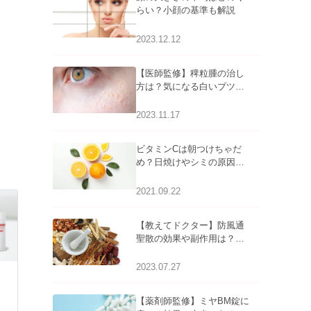
らい？小顔の基準も解説
2023.12.12
【医師監修】稗粒腫の治し
方は？気になる白いブツブ
ツの原因と自宅でできるケ
アについて
2023.11.17
ビタミンCは朝つけちゃだ
め？日焼けやシミの原因に
なるってホント？
2021.09.22
【教えてドクター】防風通
聖散の効果や副作用は？長
期服用は危険なの？
2023.07.27
【薬剤師監修】ミヤBM錠に