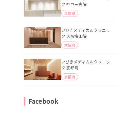
ク 神戸三宮院
兵庫県
いびきメディカルクリニッ
ク 大阪梅田院
大阪府
いびきメディカルクリニッ
ク 京都院
京都府
Facebook