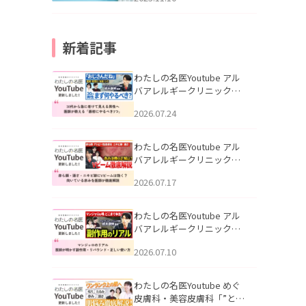
新着記事
わたしの名医Youtube アル
バアレルギークリニック札
幌「30代から急に老けて見
2026.07.24
える男性へ｜医師が教える
「最初にやるべき3つ」」を
公開いたしました。
わたしの名医Youtube アル
バアレルギークリニック札
幌「赤ら顔・酒さ・ニキビ
2026.07.17
跡にVビームは効く？向いて
いる赤みを医師が徹底解
説」を公開いたしました。
わたしの名医Youtube アル
バアレルギークリニック札
幌「マンジャロのリアル｜
2026.07.10
医師が明かす副作用・リバ
ウンド・正しい使い方」を
公開いたしました。
わたしの名医Youtube めぐ
皮膚科・美容皮膚科「”とお