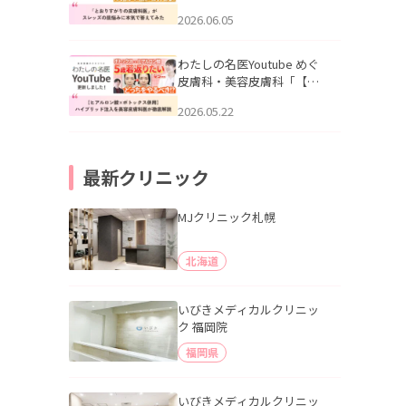
りすがりの皮膚科医”がスレ
2026.06.05
ッズの肌悩みに本気で答え
てみた」を公開いたしまし
た。
わたしの名医Youtube めぐ
皮膚科・美容皮膚科「【ヒ
アルロン酸×ボトックス併
2026.05.22
用】ハイブリッド注入を美
容皮膚科医が徹底解説」を
公開いたしました。
最新クリニック
MJクリニック札幌
北海道
いびきメディカルクリニッ
ク 福岡院
福岡県
いびきメディカルクリニッ