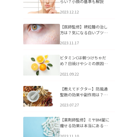
らい？小顔の基準も解説
2023.12.12
【医師監修】稗粒腫の治し
方は？気になる白いブツブ
ツの原因と自宅でできるケ
2023.11.17
アについて
ビタミンCは朝つけちゃだ
め？日焼けやシミの原因に
なるってホント？
2021.09.22
【教えてドクター】防風通
聖散の効果や副作用は？長
期服用は危険なの？
2023.07.27
【薬剤師監修】ミヤBM錠に
痩せる効果は本当にある
の？
2023.11.10