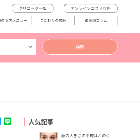
クリニック一覧
オンラインコスメ診断
題の院内メニュー
こだわりの成分
編集部コラム
人気記事
顔の大きさの平均はどのく