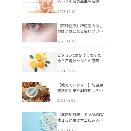
らい？小顔の基準も解説
2023.12.12
【医師監修】稗粒腫の治し
方は？気になる白いブツブ
ツの原因と自宅でできるケ
2023.11.17
アについて
ビタミンCは朝つけちゃだ
め？日焼けやシミの原因に
なるってホント？
2021.09.22
【教えてドクター】防風通
聖散の効果や副作用は？長
期服用は危険なの？
2023.07.27
【薬剤師監修】ミヤBM錠に
痩せる効果は本当にある
の？
2023.11.10