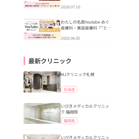
幌「マンジャロのリアル｜
2026.07.10
医師が明かす副作用・リバ
ウンド・正しい使い方」を
公開いたしました。
わたしの名医Youtube めぐ
皮膚科・美容皮膚科「”とお
りすがりの皮膚科医”がスレ
2026.06.05
ッズの肌悩みに本気で答え
てみた」を公開いたしまし
た。
最新クリニック
MJクリニック札幌
北海道
いびきメディカルクリニッ
ク 福岡院
福岡県
いびきメディカルクリニッ