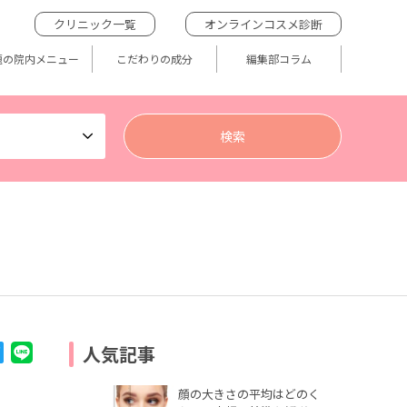
クリニック一覧
オンラインコスメ診断
題の院内メニュー
こだわりの成分
編集部コラム
人気記事
顔の大きさの平均はどのく