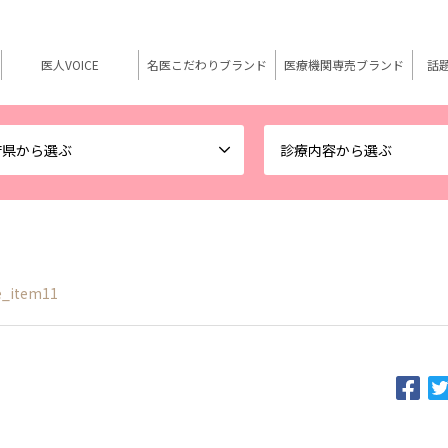
医人VOICE
名医こだわりブランド
医療機関専売ブランド
話
府県から選ぶ
診療内容から選ぶ
e_item11