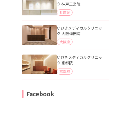
ク 神戸三宮院
兵庫県
いびきメディカルクリニッ
ク 大阪梅田院
大阪府
いびきメディカルクリニッ
ク 京都院
京都府
Facebook