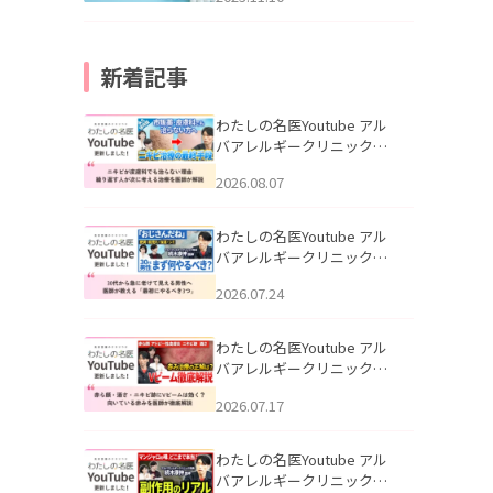
新着記事
わたしの名医Youtube アル
バアレルギークリニック札
幌「ニキビが皮膚科でも治
2026.08.07
らない理由｜繰り返す人が
次に考える治療を医師が解
説」を公開いたしました。
わたしの名医Youtube アル
バアレルギークリニック札
幌「30代から急に老けて見
2026.07.24
える男性へ｜医師が教える
「最初にやるべき3つ」」を
公開いたしました。
わたしの名医Youtube アル
バアレルギークリニック札
幌「赤ら顔・酒さ・ニキビ
2026.07.17
跡にVビームは効く？向いて
いる赤みを医師が徹底解
説」を公開いたしました。
わたしの名医Youtube アル
バアレルギークリニック札