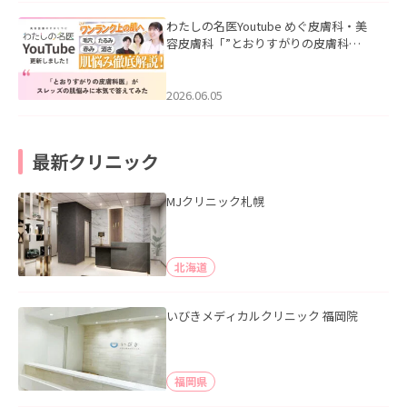
わたしの名医Youtube めぐ皮膚科・美
容皮膚科「”とおりすがりの皮膚科
医”がスレッズの肌悩みに本気で答えて
みた」を公開いたしました。
2026.06.05
最新クリニック
MJクリニック札幌
北海道
いびきメディカルクリニック 福岡院
福岡県