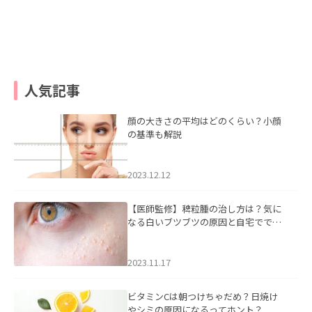
人気記事
顔の大きさの平均はどのくらい？小顔
の基準も解説
2023.12.12
【医師監修】稗粒腫の治し方は？気に
なる白いブツブツの原因と自宅ででき
るケアについて
2023.11.17
ビタミンCは朝つけちゃだめ？日焼け
やシミの原因になるってホント？