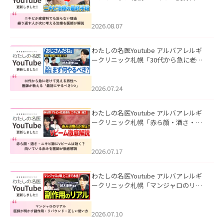
も治らない理由｜繰り返す人が次に考
える治療を医師が解説」を公開いたし
ました。
2026.08.07
わたしの名医Youtube アルバアレルギ
ークリニック札幌「30代から急に老け
て見える男性へ｜医師が教える「最初
にやるべき3つ」」を公開いたしまし
た。
2026.07.24
わたしの名医Youtube アルバアレルギ
ークリニック札幌「赤ら顔・酒さ・ニ
キビ跡にVビームは効く？向いている赤
みを医師が徹底解説」を公開いたしま
した。
2026.07.17
わたしの名医Youtube アルバアレルギ
ークリニック札幌「マンジャロのリア
ル｜医師が明かす副作用・リバウン
ド・正しい使い方」を公開いたしまし
た。
2026.07.10