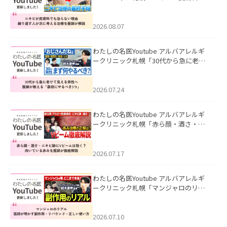
も治らない理由｜繰り返す人が次に考
える治療を医師が解説」を公開いたし
ました。
2026.08.07
わたしの名医Youtube アルバアレルギ
ークリニック札幌「30代から急に老け
て見える男性へ｜医師が教える「最初
にやるべき3つ」」を公開いたしまし
た。
2026.07.24
わたしの名医Youtube アルバアレルギ
ークリニック札幌「赤ら顔・酒さ・ニ
キビ跡にVビームは効く？向いている赤
みを医師が徹底解説」を公開いたしま
した。
2026.07.17
わたしの名医Youtube アルバアレルギ
ークリニック札幌「マンジャロのリア
ル｜医師が明かす副作用・リバウン
ド・正しい使い方」を公開いたしまし
た。
2026.07.10