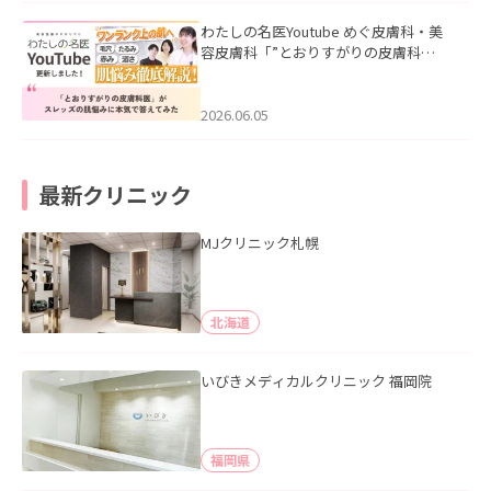
わたしの名医Youtube めぐ皮膚科・美
容皮膚科「”とおりすがりの皮膚科
医”がスレッズの肌悩みに本気で答えて
みた」を公開いたしました。
2026.06.05
最新クリニック
MJクリニック札幌
北海道
いびきメディカルクリニック 福岡院
福岡県