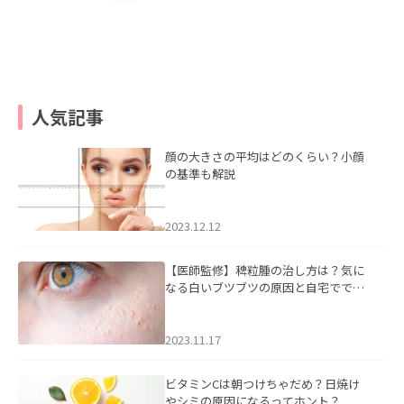
人気記事
顔の大きさの平均はどのくらい？小顔
の基準も解説
2023.12.12
【医師監修】稗粒腫の治し方は？気に
なる白いブツブツの原因と自宅ででき
るケアについて
2023.11.17
ビタミンCは朝つけちゃだめ？日焼け
やシミの原因になるってホント？