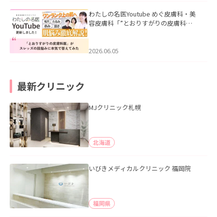
わたしの名医Youtube めぐ皮膚科・美
容皮膚科「”とおりすがりの皮膚科
医”がスレッズの肌悩みに本気で答えて
みた」を公開いたしました。
2026.06.05
最新クリニック
MJクリニック札幌
北海道
いびきメディカルクリニック 福岡院
福岡県