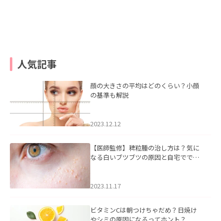
人気記事
顔の大きさの平均はどのくらい？小顔
の基準も解説
2023.12.12
【医師監修】稗粒腫の治し方は？気に
なる白いブツブツの原因と自宅ででき
るケアについて
2023.11.17
ビタミンCは朝つけちゃだめ？日焼け
やシミの原因になるってホント？