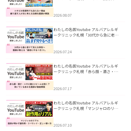
も治らない理由｜繰り返す人が次に考
える治療を医師が解説」を公開いたし
ました。
2026.08.07
わたしの名医Youtube アルバアレルギ
ークリニック札幌「30代から急に老け
て見える男性へ｜医師が教える「最初
にやるべき3つ」」を公開いたしまし
た。
2026.07.24
わたしの名医Youtube アルバアレルギ
ークリニック札幌「赤ら顔・酒さ・ニ
キビ跡にVビームは効く？向いている赤
みを医師が徹底解説」を公開いたしま
した。
2026.07.17
わたしの名医Youtube アルバアレルギ
ークリニック札幌「マンジャロのリア
ル｜医師が明かす副作用・リバウン
ド・正しい使い方」を公開いたしまし
た。
2026.07.10