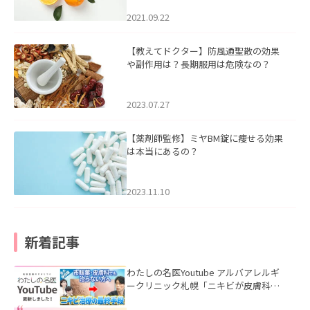
2021.09.22
【教えてドクター】防風通聖散の効果
や副作用は？長期服用は危険なの？
2023.07.27
【薬剤師監修】ミヤBM錠に痩せる効果
は本当にあるの？
2023.11.10
新着記事
わたしの名医Youtube アルバアレルギ
ークリニック札幌「ニキビが皮膚科で
も治らない理由｜繰り返す人が次に考