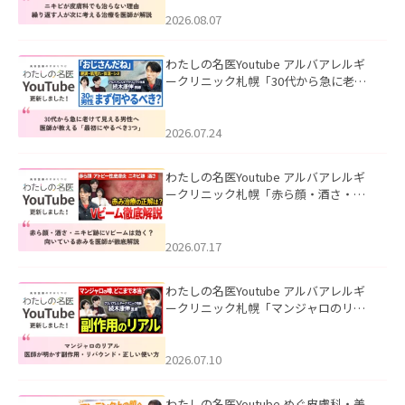
える治療を医師が解説」を公開いたし
ました。
2026.08.07
わたしの名医Youtube アルバアレルギ
ークリニック札幌「30代から急に老け
て見える男性へ｜医師が教える「最初
にやるべき3つ」」を公開いたしまし
た。
2026.07.24
わたしの名医Youtube アルバアレルギ
ークリニック札幌「赤ら顔・酒さ・ニ
キビ跡にVビームは効く？向いている赤
みを医師が徹底解説」を公開いたしま
した。
2026.07.17
わたしの名医Youtube アルバアレルギ
ークリニック札幌「マンジャロのリア
ル｜医師が明かす副作用・リバウン
ド・正しい使い方」を公開いたしまし
た。
2026.07.10
わたしの名医Youtube めぐ皮膚科・美