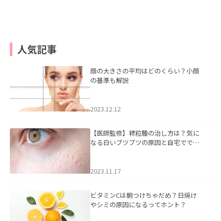
人気記事
顔の大きさの平均はどのくらい？小顔
の基準も解説
2023.12.12
【医師監修】稗粒腫の治し方は？気に
なる白いブツブツの原因と自宅ででき
るケアについて
2023.11.17
ビタミンCは朝つけちゃだめ？日焼け
やシミの原因になるってホント？