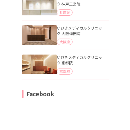
ク 神戸三宮院
兵庫県
いびきメディカルクリニッ
ク 大阪梅田院
大阪府
いびきメディカルクリニッ
ク 京都院
京都府
Facebook