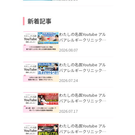
新着記事
わたしの名医Youtube アル
バアレルギークリニック札
幌「ニキビが皮膚科でも治
2026.08.07
らない理由｜繰り返す人が
次に考える治療を医師が解
説」を公開いたしました。
わたしの名医Youtube アル
バアレルギークリニック札
幌「30代から急に老けて見
2026.07.24
える男性へ｜医師が教える
「最初にやるべき3つ」」を
公開いたしました。
わたしの名医Youtube アル
バアレルギークリニック札
幌「赤ら顔・酒さ・ニキビ
2026.07.17
跡にVビームは効く？向いて
いる赤みを医師が徹底解
説」を公開いたしました。
わたしの名医Youtube アル
バアレルギークリニック札