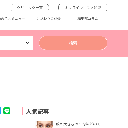
クリニック一覧
オンラインコスメ診断
題の院内メニュー
こだわりの成分
編集部コラム
人気記事
顔の大きさの平均はどのく