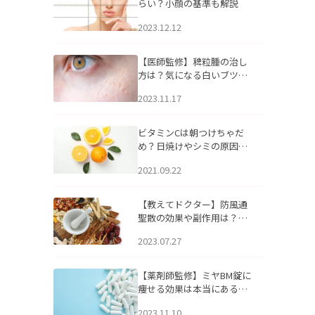
らい？小顔の基準も解説
2023.12.12
【医師監修】稗粒腫の治し
方は？気になる白いブツブ
ツの原因と自宅でできるケ
2023.11.17
アについて
ビタミンCは朝つけちゃだ
め？日焼けやシミの原因に
なるってホント？
2021.09.22
【教えてドクター】防風通
聖散の効果や副作用は？長
期服用は危険なの？
2023.07.27
【薬剤師監修】ミヤBM錠に
痩せる効果は本当にある
の？
2023.11.10