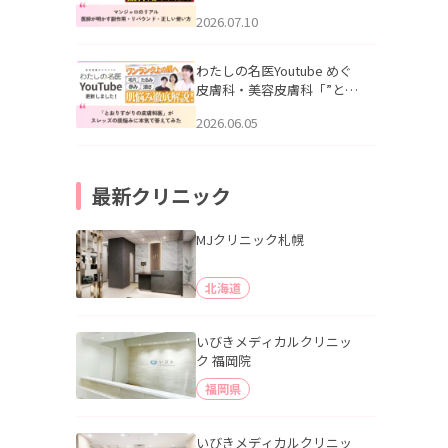
幌「マンジャロのリアル｜
2026.07.10
医師が明かす副作用・リバ
ウンド・正しい使い方」を
公開いたしました。
わたしの名医Youtube めぐ
皮膚科・美容皮膚科「”とお
りすがりの皮膚科医”がスレ
2026.06.05
ッズの肌悩みに本気で答え
てみた」を公開いたしまし
た。
最新クリニック
MJクリニック札幌
北海道
いびきメディカルクリニッ
ク 福岡院
福岡県
いびきメディカルクリニッ