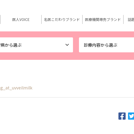
医人VOICE
名医こだわりブランド
医療機関専売ブランド
話
府県から選ぶ
診療内容から選ぶ
g_at_uvveilmilk