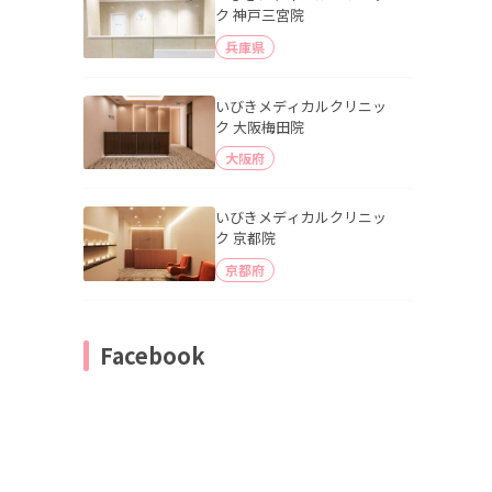
ク 神戸三宮院
兵庫県
いびきメディカルクリニッ
ク 大阪梅田院
大阪府
いびきメディカルクリニッ
ク 京都院
京都府
Facebook