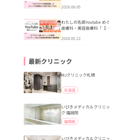
りすがりの皮膚科医”がスレ
2026.06.05
ッズの肌悩みに本気で答え
てみた」を公開いたしまし
た。
わたしの名医Youtube めぐ
皮膚科・美容皮膚科「【ヒ
アルロン酸×ボトックス併
2026.05.22
用】ハイブリッド注入を美
容皮膚科医が徹底解説」を
公開いたしました。
最新クリニック
MJクリニック札幌
北海道
いびきメディカルクリニッ
ク 福岡院
福岡県
いびきメディカルクリニッ