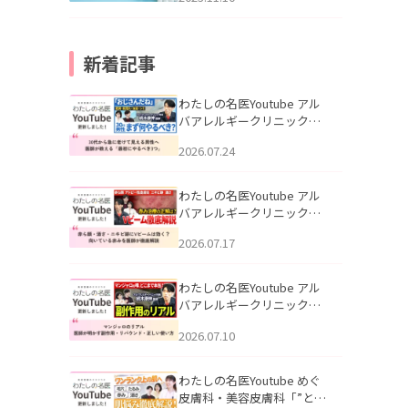
新着記事
わたしの名医Youtube アル
バアレルギークリニック札
幌「30代から急に老けて見
2026.07.24
える男性へ｜医師が教える
「最初にやるべき3つ」」を
公開いたしました。
わたしの名医Youtube アル
バアレルギークリニック札
幌「赤ら顔・酒さ・ニキビ
2026.07.17
跡にVビームは効く？向いて
いる赤みを医師が徹底解
説」を公開いたしました。
わたしの名医Youtube アル
バアレルギークリニック札
幌「マンジャロのリアル｜
2026.07.10
医師が明かす副作用・リバ
ウンド・正しい使い方」を
公開いたしました。
わたしの名医Youtube めぐ
皮膚科・美容皮膚科「”とお