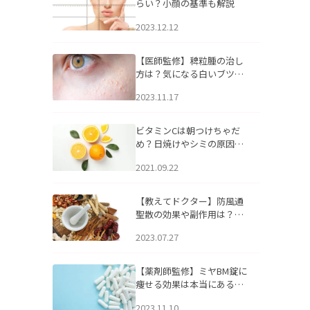
らい？小顔の基準も解説
2023.12.12
【医師監修】稗粒腫の治し
方は？気になる白いブツブ
ツの原因と自宅でできるケ
2023.11.17
アについて
ビタミンCは朝つけちゃだ
め？日焼けやシミの原因に
なるってホント？
2021.09.22
【教えてドクター】防風通
聖散の効果や副作用は？長
期服用は危険なの？
2023.07.27
【薬剤師監修】ミヤBM錠に
痩せる効果は本当にある
の？
2023.11.10