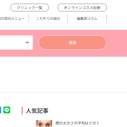
クリニック一覧
オンラインコスメ診断
題の院内メニュー
こだわりの成分
編集部コラム
人気記事
顔の大きさの平均はどのく