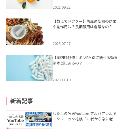
2021.09.22
【教えてドクター】防風通聖散の効果
や副作用は？長期服用は危険なの？
2023.07.27
【薬剤師監修】ミヤBM錠に痩せる効果
は本当にあるの？
2023.11.10
新着記事
わたしの名医Youtube アルバアレルギ
ークリニック札幌「30代から急に老け
て見える男性へ｜医師が教える「最初