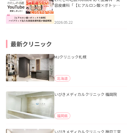
容皮膚科「【ヒアルロン酸×ボトック
ス併用】ハイブリッド注入を美容皮膚
科医が徹底解説」を公開いたしまし
た。
2026.05.22
最新クリニック
MJクリニック札幌
北海道
いびきメディカルクリニック 福岡院
福岡県
いびきメディカルクリニック 神戸三宮