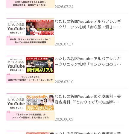
にやるべき3つ」」を公開いたしまし
た。
2026.07.24
わたしの名医Youtube アルバアレルギ
ークリニック札幌「赤ら顔・酒さ・ニ
キビ跡にVビームは効く？向いている赤
みを医師が徹底解説」を公開いたしま
した。
2026.07.17
わたしの名医Youtube アルバアレルギ
ークリニック札幌「マンジャロのリア
ル｜医師が明かす副作用・リバウン
ド・正しい使い方」を公開いたしまし
た。
2026.07.10
わたしの名医Youtube めぐ皮膚科・美
容皮膚科「”とおりすがりの皮膚科
医”がスレッズの肌悩みに本気で答えて
みた」を公開いたしました。
2026.06.05
わたしの名医Youtube めぐ皮膚科・美