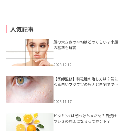
人気記事
顔の大きさの平均はどのくらい？小顔
の基準も解説
2023.12.12
【医師監修】稗粒腫の治し方は？気に
なる白いブツブツの原因と自宅ででき
るケアについて
2023.11.17
ビタミンCは朝つけちゃだめ？日焼け
やシミの原因になるってホント？