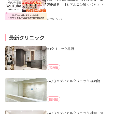
容皮膚科「【ヒアルロン酸×ボトック
ス併用】ハイブリッド注入を美容皮膚
科医が徹底解説」を公開いたしまし
た。
2026.05.22
最新クリニック
MJクリニック札幌
北海道
いびきメディカルクリニック 福岡院
福岡県
いびきメディカルクリニック 神戸三宮