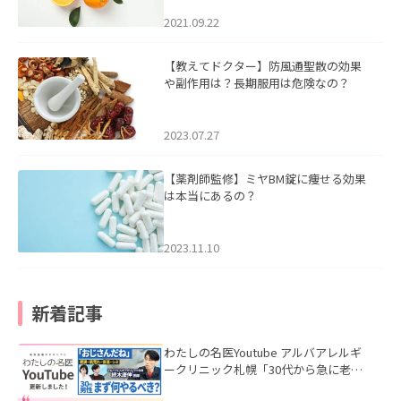
2021.09.22
【教えてドクター】防風通聖散の効果
や副作用は？長期服用は危険なの？
2023.07.27
【薬剤師監修】ミヤBM錠に痩せる効果
は本当にあるの？
2023.11.10
新着記事
わたしの名医Youtube アルバアレルギ
ークリニック札幌「30代から急に老け
て見える男性へ｜医師が教える「最初