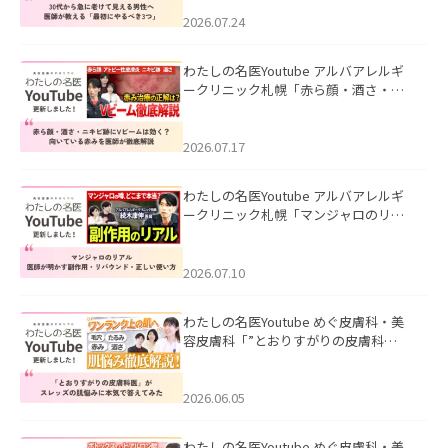
にやるべき3つ」」を公開いたしまし
た。
2026.07.24
わたしの名医Youtube アルバアレルギ
ークリニック札幌「赤ら顔・酒さ・ニ
キビ跡にVビームは効く？向いている赤
みを医師が徹底解説」を公開いたしま
した。
2026.07.17
わたしの名医Youtube アルバアレルギ
ークリニック札幌「マンジャロのリア
ル｜医師が明かす副作用・リバウン
ド・正しい使い方」を公開いたしまし
た。
2026.07.10
わたしの名医Youtube めぐ皮膚科・美
容皮膚科「”とおりすがりの皮膚科
医”がスレッズの肌悩みに本気で答えて
みた」を公開いたしました。
2026.06.05
わたしの名医Youtube めぐ皮膚科・美