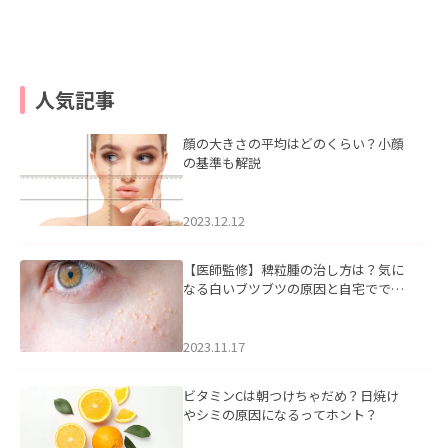
人気記事
顔の大きさの平均はどのくらい？小顔
の基準も解説
2023.12.12
【医師監修】稗粒腫の治し方は？気に
なる白いブツブツの原因と自宅ででき
るケアについて
2023.11.17
ビタミンCは朝つけちゃだめ？日焼け
やシミの原因になるってホント？