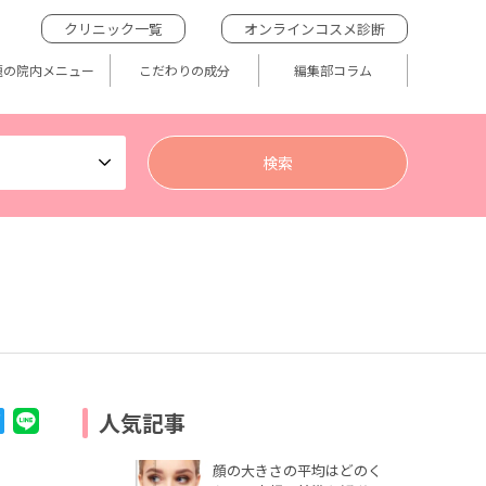
クリニック一覧
オンラインコスメ診断
題の院内メニュー
こだわりの成分
編集部コラム
人気記事
顔の大きさの平均はどのく