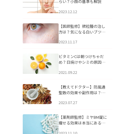
らい？小顔の基準も解説
2023.12.12
【医師監修】稗粒腫の治し
方は？気になる白いブツブ
ツの原因と自宅でできるケ
2023.11.17
アについて
ビタミンCは朝つけちゃだ
め？日焼けやシミの原因に
なるってホント？
2021.09.22
【教えてドクター】防風通
聖散の効果や副作用は？長
期服用は危険なの？
2023.07.27
【薬剤師監修】ミヤBM錠に
痩せる効果は本当にある
の？
2023.11.10