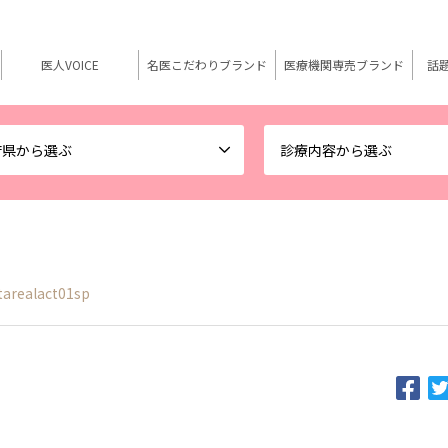
医人VOICE
名医こだわりブランド
医療機関専売ブランド
話
府県から選ぶ
診療内容から選ぶ
tarealact01sp