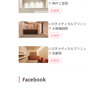
ク 神戸三宮院
兵庫県
いびきメディカルクリニッ
ク 大阪梅田院
大阪府
いびきメディカルクリニッ
ク 京都院
京都府
Facebook