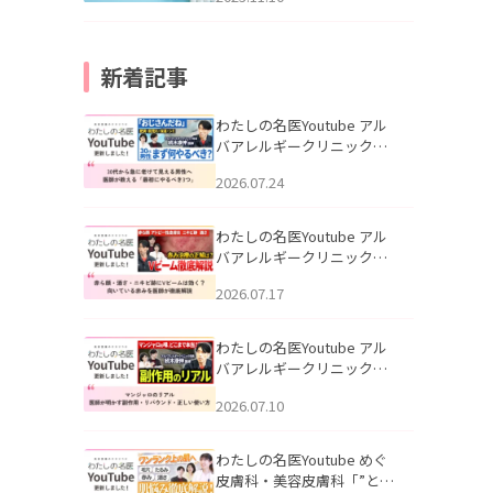
新着記事
わたしの名医Youtube アル
バアレルギークリニック札
幌「30代から急に老けて見
2026.07.24
える男性へ｜医師が教える
「最初にやるべき3つ」」を
公開いたしました。
わたしの名医Youtube アル
バアレルギークリニック札
幌「赤ら顔・酒さ・ニキビ
2026.07.17
跡にVビームは効く？向いて
いる赤みを医師が徹底解
説」を公開いたしました。
わたしの名医Youtube アル
バアレルギークリニック札
幌「マンジャロのリアル｜
2026.07.10
医師が明かす副作用・リバ
ウンド・正しい使い方」を
公開いたしました。
わたしの名医Youtube めぐ
皮膚科・美容皮膚科「”とお