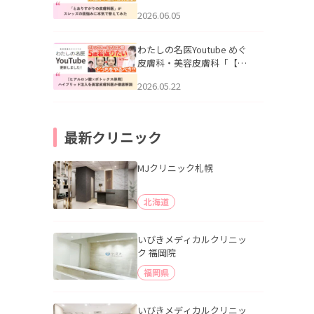
りすがりの皮膚科医”がスレ
2026.06.05
ッズの肌悩みに本気で答え
てみた」を公開いたしまし
た。
わたしの名医Youtube めぐ
皮膚科・美容皮膚科「【ヒ
アルロン酸×ボトックス併
2026.05.22
用】ハイブリッド注入を美
容皮膚科医が徹底解説」を
公開いたしました。
最新クリニック
MJクリニック札幌
北海道
いびきメディカルクリニッ
ク 福岡院
福岡県
いびきメディカルクリニッ