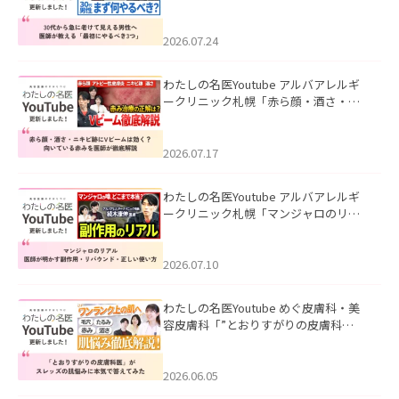
て見える男性へ｜医師が教える「最初
にやるべき3つ」」を公開いたしまし
た。
2026.07.24
わたしの名医Youtube アルバアレルギ
ークリニック札幌「赤ら顔・酒さ・ニ
キビ跡にVビームは効く？向いている赤
みを医師が徹底解説」を公開いたしま
した。
2026.07.17
わたしの名医Youtube アルバアレルギ
ークリニック札幌「マンジャロのリア
ル｜医師が明かす副作用・リバウン
ド・正しい使い方」を公開いたしまし
た。
2026.07.10
わたしの名医Youtube めぐ皮膚科・美
容皮膚科「”とおりすがりの皮膚科
医”がスレッズの肌悩みに本気で答えて
みた」を公開いたしました。
2026.06.05