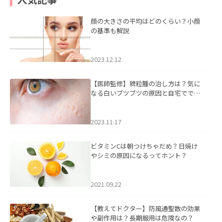
顔の大きさの平均はどのくらい？小顔
の基準も解説
2023.12.12
【医師監修】稗粒腫の治し方は？気に
なる白いブツブツの原因と自宅ででき
るケアについて
2023.11.17
ビタミンCは朝つけちゃだめ？日焼け
やシミの原因になるってホント？
2021.09.22
【教えてドクター】防風通聖散の効果
や副作用は？長期服用は危険なの？