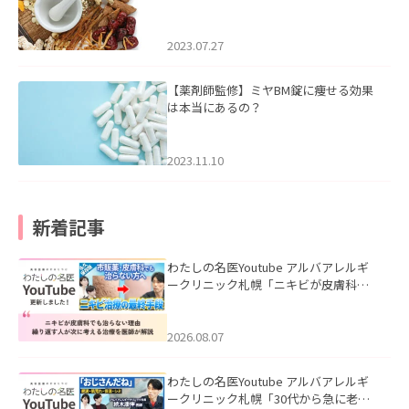
2023.07.27
【薬剤師監修】ミヤBM錠に痩せる効果
は本当にあるの？
2023.11.10
新着記事
わたしの名医Youtube アルバアレルギ
ークリニック札幌「ニキビが皮膚科で
も治らない理由｜繰り返す人が次に考
える治療を医師が解説」を公開いたし
ました。
2026.08.07
わたしの名医Youtube アルバアレルギ
ークリニック札幌「30代から急に老け