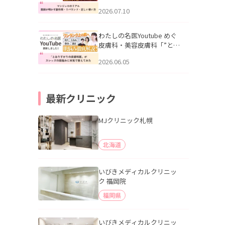
幌「マンジャロのリアル｜
2026.07.10
医師が明かす副作用・リバ
ウンド・正しい使い方」を
公開いたしました。
わたしの名医Youtube めぐ
皮膚科・美容皮膚科「”とお
りすがりの皮膚科医”がスレ
2026.06.05
ッズの肌悩みに本気で答え
てみた」を公開いたしまし
た。
最新クリニック
MJクリニック札幌
北海道
いびきメディカルクリニッ
ク 福岡院
福岡県
いびきメディカルクリニッ