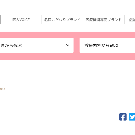
医人VOICE
名医こだわりブランド
医療機関専売ブランド
話
府県から選ぶ
診療内容から選ぶ
bex