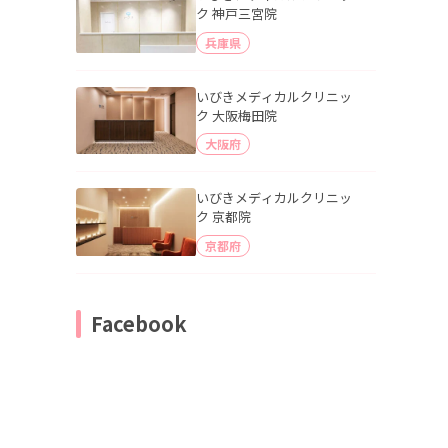
ク 神戸三宮院
兵庫県
いびきメディカルクリニッ
ク 大阪梅田院
大阪府
いびきメディカルクリニッ
ク 京都院
京都府
Facebook