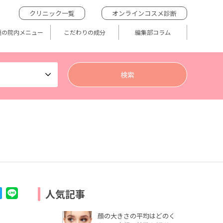
クリニック一覧
オンラインコスメ診断
題の院内メニュー
こだわりの成分
編集部コラム
人気記事
顔の大きさの平均はどのく