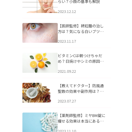
らい？小顔の基準も解説
2023.12.12
【医師監修】稗粒腫の治し
方は？気になる白いブツブ
ツの原因と自宅でできるケ
2023.11.17
アについて
ビタミンCは朝つけちゃだ
め？日焼けやシミの原因に
なるってホント？
2021.09.22
【教えてドクター】防風通
聖散の効果や副作用は？長
期服用は危険なの？
2023.07.27
【薬剤師監修】ミヤBM錠に
痩せる効果は本当にある
の？
2023.11.10