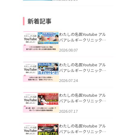
新着記事
わたしの名医Youtube アル
バアレルギークリニック札
幌「ニキビが皮膚科でも治
2026.08.07
らない理由｜繰り返す人が
次に考える治療を医師が解
説」を公開いたしました。
わたしの名医Youtube アル
バアレルギークリニック札
幌「30代から急に老けて見
2026.07.24
える男性へ｜医師が教える
「最初にやるべき3つ」」を
公開いたしました。
わたしの名医Youtube アル
バアレルギークリニック札
幌「赤ら顔・酒さ・ニキビ
2026.07.17
跡にVビームは効く？向いて
いる赤みを医師が徹底解
説」を公開いたしました。
わたしの名医Youtube アル
バアレルギークリニック札