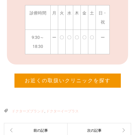
診療時間
月
火
水
木
金
土
日・
祝
9:30～
ー
〇
〇
〇
〇
〇
ー
18:30
お近くの取扱いクリニックを探す
ドクターズブランド
,
ドクターイープラス