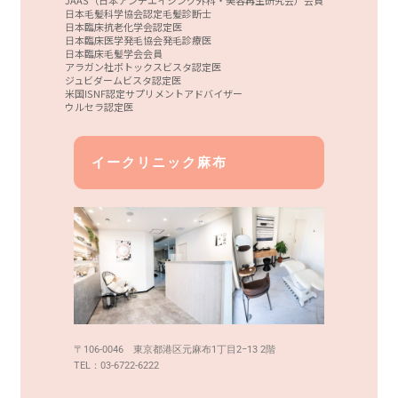
日本毛髪科学協会認定毛髪診断士
日本臨床抗老化学会認定医
日本臨床医学発毛協会発毛診療医
日本臨床毛髪学会会員
アラガン社ボトックスビスタ認定医
ジュビダームビスタ認定医
米国ISNF認定サプリメントアドバイザー
ウルセラ認定医
イークリニック麻布
〒106-0046 東京都港区元麻布1丁目2−13 2階
TEL：03-6722-6222