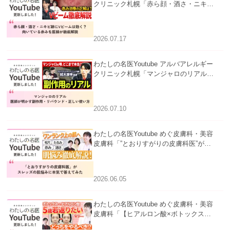
クリニック札幌「赤ら顔・酒さ・ニキビ
跡にVビームは効く？向いている赤みを
医師が徹底解説」を公開いたしました。
2026.07.17
わたしの名医Youtube アルバアレルギー
クリニック札幌「マンジャロのリアル｜
医師が明かす副作用・リバウンド・正し
い使い方」を公開いたしました。
2026.07.10
わたしの名医Youtube めぐ皮膚科・美容
皮膚科「”とおりすがりの皮膚科医”がス
レッズの肌悩みに本気で答えてみた」を
公開いたしました。
2026.06.05
わたしの名医Youtube めぐ皮膚科・美容
皮膚科「【ヒアルロン酸×ボトックス併
用】ハイブリッド注入を美容皮膚科医が