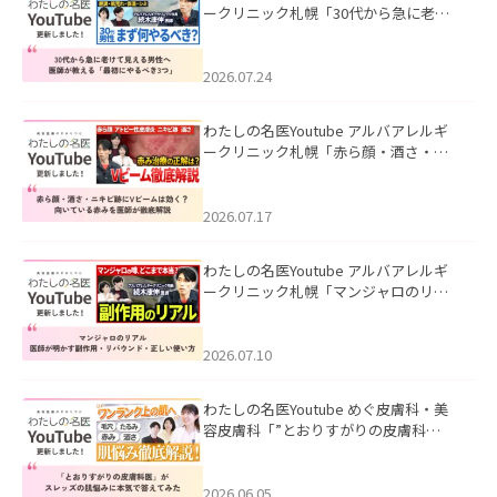
ークリニック札幌「30代から急に老け
て見える男性へ｜医師が教える「最初
にやるべき3つ」」を公開いたしまし
た。
2026.07.24
わたしの名医Youtube アルバアレルギ
ークリニック札幌「赤ら顔・酒さ・ニ
キビ跡にVビームは効く？向いている赤
みを医師が徹底解説」を公開いたしま
した。
2026.07.17
わたしの名医Youtube アルバアレルギ
ークリニック札幌「マンジャロのリア
ル｜医師が明かす副作用・リバウン
ド・正しい使い方」を公開いたしまし
た。
2026.07.10
わたしの名医Youtube めぐ皮膚科・美
容皮膚科「”とおりすがりの皮膚科
医”がスレッズの肌悩みに本気で答えて
みた」を公開いたしました。
2026.06.05