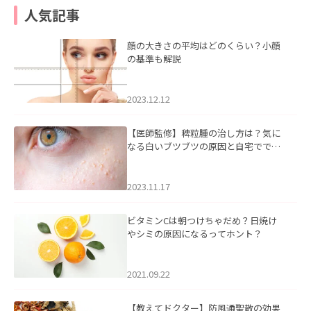
人気記事
顔の大きさの平均はどのくらい？小顔
の基準も解説
2023.12.12
【医師監修】稗粒腫の治し方は？気に
なる白いブツブツの原因と自宅ででき
るケアについて
2023.11.17
ビタミンCは朝つけちゃだめ？日焼け
やシミの原因になるってホント？
2021.09.22
【教えてドクター】防風通聖散の効果