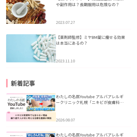
や副作用は？長期服用は危険なの？
2023.07.27
【薬剤師監修】ミヤBM錠に痩せる効果
は本当にあるの？
2023.11.10
新着記事
わたしの名医Youtube アルバアレルギ
ークリニック札幌「ニキビが皮膚科で
も治らない理由｜繰り返す人が次に考
える治療を医師が解説」を公開いたし
ました。
2026.08.07
わたしの名医Youtube アルバアレルギ