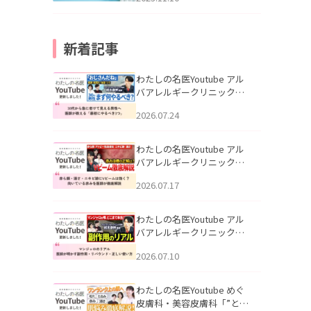
新着記事
わたしの名医Youtube アル
バアレルギークリニック札
幌「30代から急に老けて見
2026.07.24
える男性へ｜医師が教える
「最初にやるべき3つ」」を
公開いたしました。
わたしの名医Youtube アル
バアレルギークリニック札
幌「赤ら顔・酒さ・ニキビ
2026.07.17
跡にVビームは効く？向いて
いる赤みを医師が徹底解
説」を公開いたしました。
わたしの名医Youtube アル
バアレルギークリニック札
幌「マンジャロのリアル｜
2026.07.10
医師が明かす副作用・リバ
ウンド・正しい使い方」を
公開いたしました。
わたしの名医Youtube めぐ
皮膚科・美容皮膚科「”とお