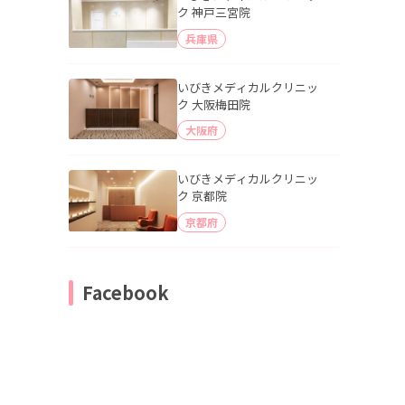
ク 神戸三宮院
兵庫県
いびきメディカルクリニッ
ク 大阪梅田院
大阪府
いびきメディカルクリニッ
ク 京都院
京都府
Facebook