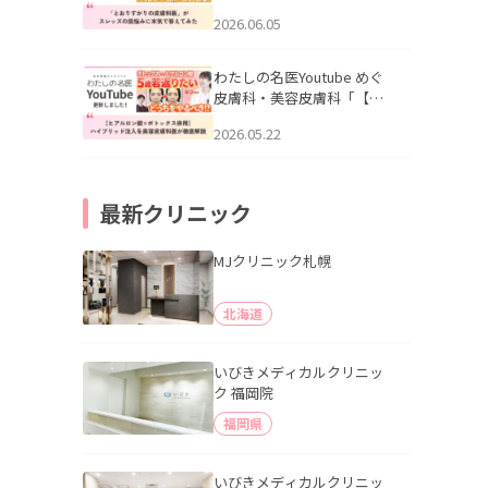
りすがりの皮膚科医”がスレ
2026.06.05
ッズの肌悩みに本気で答え
てみた」を公開いたしまし
た。
わたしの名医Youtube めぐ
皮膚科・美容皮膚科「【ヒ
アルロン酸×ボトックス併
2026.05.22
用】ハイブリッド注入を美
容皮膚科医が徹底解説」を
公開いたしました。
最新クリニック
MJクリニック札幌
北海道
いびきメディカルクリニッ
ク 福岡院
福岡県
いびきメディカルクリニッ