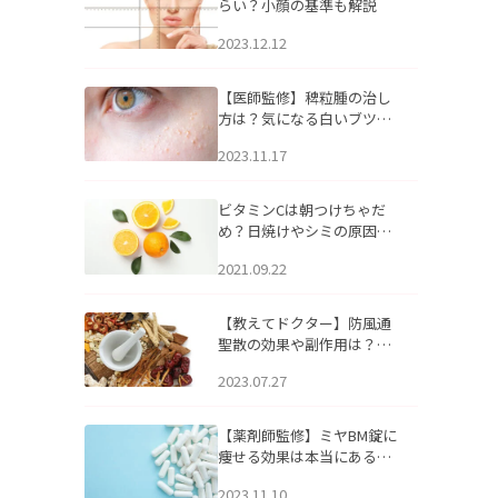
らい？小顔の基準も解説
2023.12.12
【医師監修】稗粒腫の治し
方は？気になる白いブツブ
ツの原因と自宅でできるケ
2023.11.17
アについて
ビタミンCは朝つけちゃだ
め？日焼けやシミの原因に
なるってホント？
2021.09.22
【教えてドクター】防風通
聖散の効果や副作用は？長
期服用は危険なの？
2023.07.27
【薬剤師監修】ミヤBM錠に
痩せる効果は本当にある
の？
2023.11.10