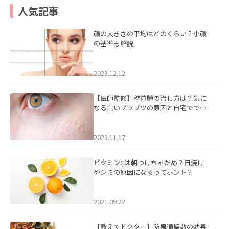
人気記事
顔の大きさの平均はどのくらい？小顔
の基準も解説
2023.12.12
【医師監修】稗粒腫の治し方は？気に
なる白いブツブツの原因と自宅ででき
るケアについて
2023.11.17
ビタミンCは朝つけちゃだめ？日焼け
やシミの原因になるってホント？
2021.09.22
【教えてドクター】防風通聖散の効果