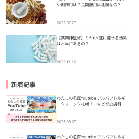
や副作用は？長期服用は危険なの？
2023.07.27
【薬剤師監修】ミヤBM錠に痩せる効果
は本当にあるの？
2023.11.10
新着記事
わたしの名医Youtube アルバアレルギ
ークリニック札幌「ニキビが皮膚科で
も治らない理由｜繰り返す人が次に考
える治療を医師が解説」を公開いたし
ました。
2026.08.07
わたしの名医Youtube アルバアレルギ