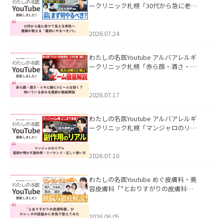
ークリニック札幌「30代から急に老け
て見える男性へ｜医師が教える「最初
にやるべき3つ」」を公開いたしまし
た。
2026.07.24
わたしの名医Youtube アルバアレルギ
ークリニック札幌「赤ら顔・酒さ・ニ
キビ跡にVビームは効く？向いている赤
みを医師が徹底解説」を公開いたしま
した。
2026.07.17
わたしの名医Youtube アルバアレルギ
ークリニック札幌「マンジャロのリア
ル｜医師が明かす副作用・リバウン
ド・正しい使い方」を公開いたしまし
た。
2026.07.10
わたしの名医Youtube めぐ皮膚科・美
容皮膚科「”とおりすがりの皮膚科
医”がスレッズの肌悩みに本気で答えて
みた」を公開いたしました。
2026.06.05