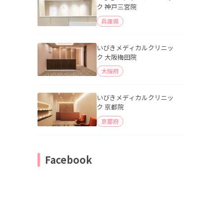
ク 神戸三宮院
兵庫県
いびきメディカルクリニッ
ク 大阪梅田院
大阪府
いびきメディカルクリニッ
ク 京都院
京都府
Facebook