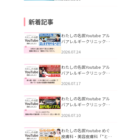
新着記事
わたしの名医Youtube アル
バアレルギークリニック札
幌「30代から急に老けて見
2026.07.24
える男性へ｜医師が教える
「最初にやるべき3つ」」を
公開いたしました。
わたしの名医Youtube アル
バアレルギークリニック札
幌「赤ら顔・酒さ・ニキビ
2026.07.17
跡にVビームは効く？向いて
いる赤みを医師が徹底解
説」を公開いたしました。
わたしの名医Youtube アル
バアレルギークリニック札
幌「マンジャロのリアル｜
2026.07.10
医師が明かす副作用・リバ
ウンド・正しい使い方」を
公開いたしました。
わたしの名医Youtube めぐ
皮膚科・美容皮膚科「”とお