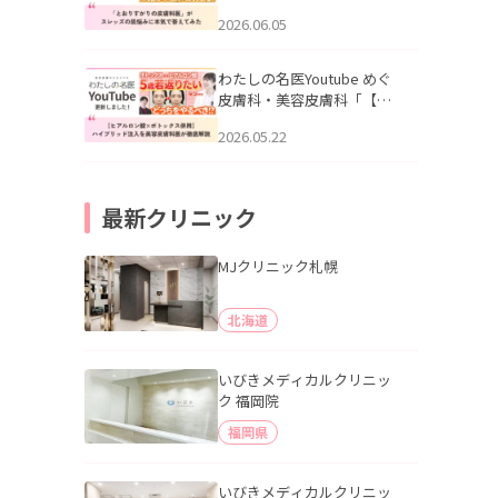
りすがりの皮膚科医”がスレ
2026.06.05
ッズの肌悩みに本気で答え
てみた」を公開いたしまし
た。
わたしの名医Youtube めぐ
皮膚科・美容皮膚科「【ヒ
アルロン酸×ボトックス併
2026.05.22
用】ハイブリッド注入を美
容皮膚科医が徹底解説」を
公開いたしました。
最新クリニック
MJクリニック札幌
北海道
いびきメディカルクリニッ
ク 福岡院
福岡県
いびきメディカルクリニッ