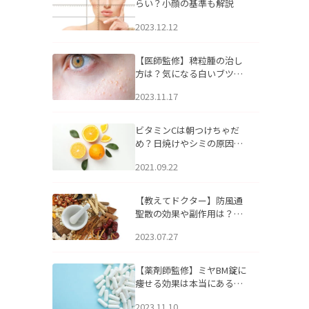
らい？小顔の基準も解説
2023.12.12
【医師監修】稗粒腫の治し
方は？気になる白いブツブ
ツの原因と自宅でできるケ
2023.11.17
アについて
ビタミンCは朝つけちゃだ
め？日焼けやシミの原因に
なるってホント？
2021.09.22
【教えてドクター】防風通
聖散の効果や副作用は？長
期服用は危険なの？
2023.07.27
【薬剤師監修】ミヤBM錠に
痩せる効果は本当にある
の？
2023.11.10