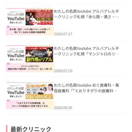
わたしの名医Youtube アルバアレルギ
ークリニック札幌「赤ら顔・酒さ・ニ
キビ跡にVビームは効く？向いている赤
みを医師が徹底解説」を公開いたしま
した。
2026.07.17
わたしの名医Youtube アルバアレルギ
ークリニック札幌「マンジャロのリア
ル｜医師が明かす副作用・リバウン
ド・正しい使い方」を公開いたしまし
た。
2026.07.10
わたしの名医Youtube めぐ皮膚科・美
容皮膚科「”とおりすがりの皮膚科
医”がスレッズの肌悩みに本気で答えて
みた」を公開いたしました。
2026.06.05
最新クリニック