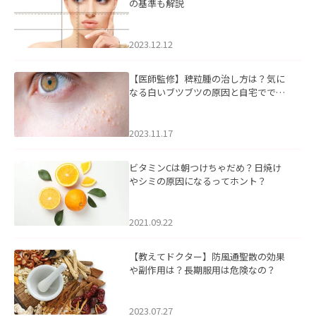
の基準も解説
2023.12.12
【医師監修】稗粒腫の治し方は？気に
なる白いブツブツの原因と自宅ででき
るケアについて
2023.11.17
ビタミンCは朝つけちゃだめ？日焼け
やシミの原因になるってホント？
2021.09.22
【教えてドクター】防風通聖散の効果
や副作用は？長期服用は危険なの？
2023.07.27