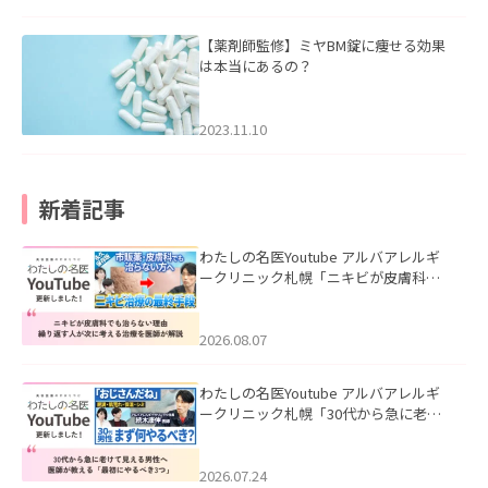
【薬剤師監修】ミヤBM錠に痩せる効果
は本当にあるの？
2023.11.10
新着記事
わたしの名医Youtube アルバアレルギ
ークリニック札幌「ニキビが皮膚科で
も治らない理由｜繰り返す人が次に考
える治療を医師が解説」を公開いたし
ました。
2026.08.07
わたしの名医Youtube アルバアレルギ
ークリニック札幌「30代から急に老け
て見える男性へ｜医師が教える「最初
にやるべき3つ」」を公開いたしまし
た。
2026.07.24