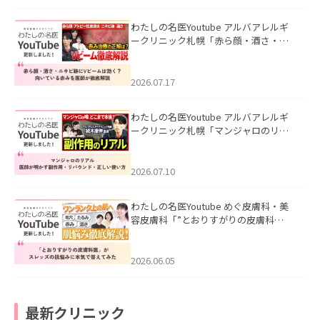
わたしの名医Youtube アルバアレルギ
ークリニック札幌「赤ら顔・酒さ・ニ
キビ跡にVビームは効く？向いている赤
みを医師が徹底解説」を公開いたしま
した。
2026.07.17
わたしの名医Youtube アルバアレルギ
ークリニック札幌「マンジャロのリア
ル｜医師が明かす副作用・リバウン
ド・正しい使い方」を公開いたしまし
た。
2026.07.10
わたしの名医Youtube めぐ皮膚科・美
容皮膚科「”とおりすがりの皮膚科
医”がスレッズの肌悩みに本気で答えて
みた」を公開いたしました。
2026.06.05
最新クリニック