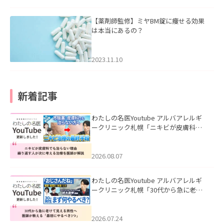
【薬剤師監修】ミヤBM錠に痩せる効果
は本当にあるの？
2023.11.10
新着記事
わたしの名医Youtube アルバアレルギ
ークリニック札幌「ニキビが皮膚科で
も治らない理由｜繰り返す人が次に考
える治療を医師が解説」を公開いたし
ました。
2026.08.07
わたしの名医Youtube アルバアレルギ
ークリニック札幌「30代から急に老け
て見える男性へ｜医師が教える「最初
にやるべき3つ」」を公開いたしまし
た。
2026.07.24