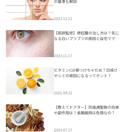
の基準も解説
2023.12.12
【医師監修】稗粒腫の治し方は？気に
なる白いブツブツの原因と自宅ででき
るケアについて
2023.11.17
ビタミンCは朝つけちゃだめ？日焼け
やシミの原因になるってホント？
2021.09.22
【教えてドクター】防風通聖散の効果
や副作用は？長期服用は危険なの？
2023.07.27