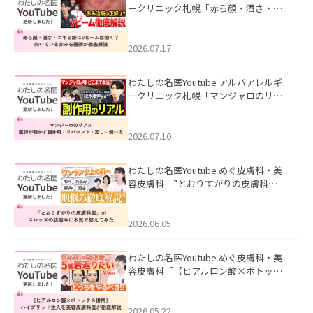
ークリニック札幌「赤ら顔・酒さ・ニ
キビ跡にVビームは効く？向いている赤
みを医師が徹底解説」を公開いたしま
した。
2026.07.17
わたしの名医Youtube アルバアレルギ
ークリニック札幌「マンジャロのリア
ル｜医師が明かす副作用・リバウン
ド・正しい使い方」を公開いたしまし
た。
2026.07.10
わたしの名医Youtube めぐ皮膚科・美
容皮膚科「”とおりすがりの皮膚科
医”がスレッズの肌悩みに本気で答えて
みた」を公開いたしました。
2026.06.05
わたしの名医Youtube めぐ皮膚科・美
容皮膚科「【ヒアルロン酸×ボトック
ス併用】ハイブリッド注入を美容皮膚
科医が徹底解説」を公開いたしまし
た。
2026.05.22