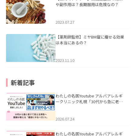
や副作用は？長期服用は危険なの？
2023.07.27
【薬剤師監修】ミヤBM錠に痩せる効果
は本当にあるの？
2023.11.10
新着記事
わたしの名医Youtube アルバアレルギ
ークリニック札幌「30代から急に老け
て見える男性へ｜医師が教える「最初
にやるべき3つ」」を公開いたしまし
た。
2026.07.24
わたしの名医Youtube アルバアレルギ