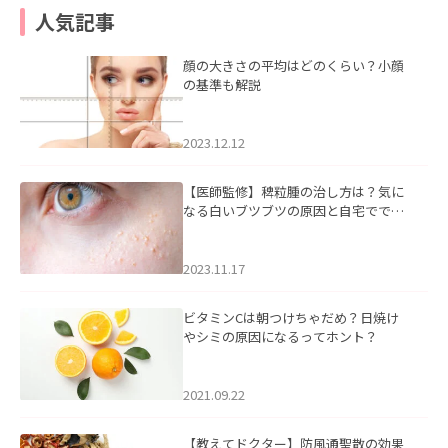
人気記事
顔の大きさの平均はどのくらい？小顔
の基準も解説
2023.12.12
【医師監修】稗粒腫の治し方は？気に
なる白いブツブツの原因と自宅ででき
るケアについて
2023.11.17
ビタミンCは朝つけちゃだめ？日焼け
やシミの原因になるってホント？
2021.09.22
【教えてドクター】防風通聖散の効果