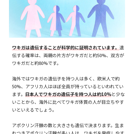
ワキガは遺伝することが科学的に証明されています。
遺
伝する確率は、両親の片方がワキガだと約50%、双方が
ワキガだと約80%です。
海外ではワキガの遺伝子を持つ人は多く、欧米人で約
50%、アフリカ人はほぼ全員が持っているといわれてい
ます。
日本人でワキガの遺伝子を持つ人は約10%
と少な
いことから、海外に比べてワキガ体質の人が目立ちやす
いといえるでしょう。
アポクリン汗腺の数と大きさも遺伝で決まります。生ま
れつきアポクリン汗腺が多い人は、ワキガを発症しやす