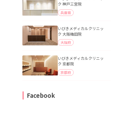
ク 神戸三宮院
兵庫県
いびきメディカルクリニッ
ク 大阪梅田院
大阪府
いびきメディカルクリニッ
ク 京都院
京都府
Facebook