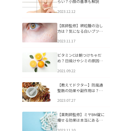
らい？小顔の基準も解説
2023.12.12
【医師監修】稗粒腫の治し
方は？気になる白いブツブ
ツの原因と自宅でできるケ
2023.11.17
アについて
ビタミンCは朝つけちゃだ
め？日焼けやシミの原因に
なるってホント？
2021.09.22
【教えてドクター】防風通
聖散の効果や副作用は？長
期服用は危険なの？
2023.07.27
【薬剤師監修】ミヤBM錠に
痩せる効果は本当にある
の？
2023.11.10