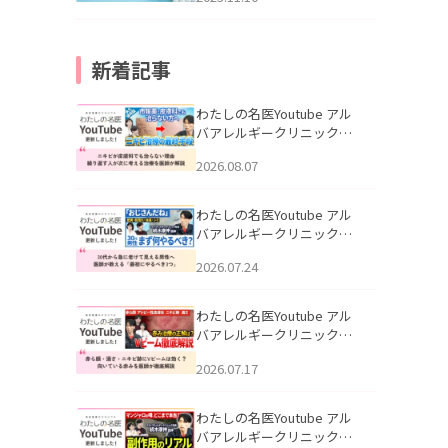
新着記事
わたしの名医Youtube アル
バアレルギークリニック札
幌「ニキビが皮膚科でも治
2026.08.07
らない理由｜繰り返す人が
次に考える治療を医師が解
説」を公開いたしました。
わたしの名医Youtube アル
バアレルギークリニック札
幌「30代から急に老けて見
2026.07.24
える男性へ｜医師が教える
「最初にやるべき3つ」」を
公開いたしました。
わたしの名医Youtube アル
バアレルギークリニック札
幌「赤ら顔・酒さ・ニキビ
2026.07.17
跡にVビームは効く？向いて
いる赤みを医師が徹底解
説」を公開いたしました。
わたしの名医Youtube アル
バアレルギークリニック札