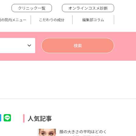
クリニック一覧
オンラインコスメ診断
題の院内メニュー
こだわりの成分
編集部コラム
人気記事
顔の大きさの平均はどのく