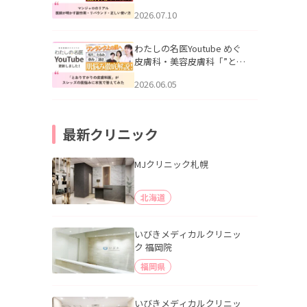
幌「マンジャロのリアル｜
2026.07.10
医師が明かす副作用・リバ
ウンド・正しい使い方」を
公開いたしました。
わたしの名医Youtube めぐ
皮膚科・美容皮膚科「”とお
りすがりの皮膚科医”がスレ
2026.06.05
ッズの肌悩みに本気で答え
てみた」を公開いたしまし
た。
最新クリニック
MJクリニック札幌
北海道
いびきメディカルクリニッ
ク 福岡院
福岡県
いびきメディカルクリニッ