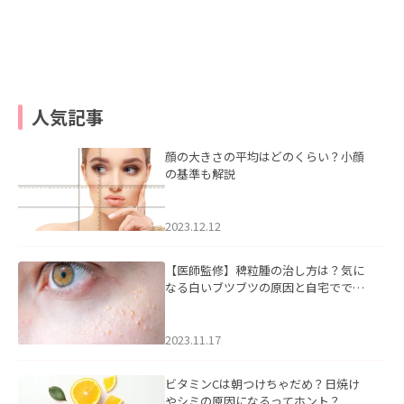
人気記事
顔の大きさの平均はどのくらい？小顔
の基準も解説
2023.12.12
【医師監修】稗粒腫の治し方は？気に
なる白いブツブツの原因と自宅ででき
るケアについて
2023.11.17
ビタミンCは朝つけちゃだめ？日焼け
やシミの原因になるってホント？