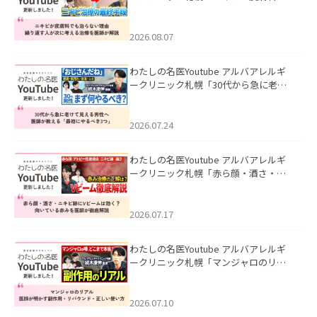
も治らない理由｜繰り返す人が次に考
える治療を医師が解説」を公開いたし
ました。
2026.08.07
わたしの名医Youtube アルバアレルギ
ークリニック札幌「30代から急に老け
て見える男性へ｜医師が教える「最初
にやるべき3つ」」を公開いたしまし
た。
2026.07.24
わたしの名医Youtube アルバアレルギ
ークリニック札幌「赤ら顔・酒さ・ニ
キビ跡にVビームは効く？向いている赤
みを医師が徹底解説」を公開いたしま
した。
2026.07.17
わたしの名医Youtube アルバアレルギ
ークリニック札幌「マンジャロのリア
ル｜医師が明かす副作用・リバウン
ド・正しい使い方」を公開いたしまし
た。
2026.07.10