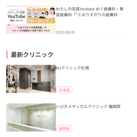
わたしの名医Youtube めぐ皮膚科・美
容皮膚科「”とおりすがりの皮膚科
医”がスレッズの肌悩みに本気で答えて
みた」を公開いたしました。
2026.06.05
最新クリニック
MJクリニック札幌
北海道
いびきメディカルクリニック 福岡院
福岡県