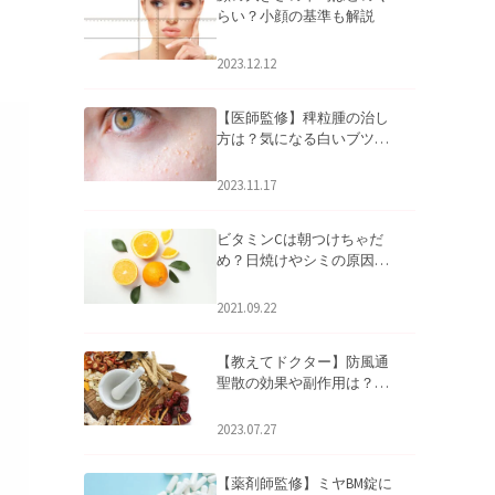
らい？小顔の基準も解説
2023.12.12
【医師監修】稗粒腫の治し
方は？気になる白いブツブ
ツの原因と自宅でできるケ
アについて
2023.11.17
ビタミンCは朝つけちゃだ
め？日焼けやシミの原因に
なるってホント？
2021.09.22
【教えてドクター】防風通
聖散の効果や副作用は？長
期服用は危険なの？
2023.07.27
【薬剤師監修】ミヤBM錠に