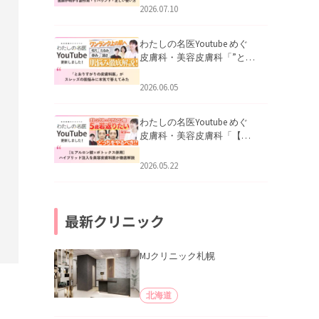
医師が明かす副作用・リバ
2026.07.10
ウンド・正しい使い方」を
公開いたしました。
わたしの名医Youtube めぐ
皮膚科・美容皮膚科「”とお
りすがりの皮膚科医”がスレ
ッズの肌悩みに本気で答え
2026.06.05
てみた」を公開いたしまし
た。
わたしの名医Youtube めぐ
皮膚科・美容皮膚科「【ヒ
アルロン酸×ボトックス併
用】ハイブリッド注入を美
2026.05.22
容皮膚科医が徹底解説」を
公開いたしました。
最新クリニック
MJクリニック札幌
北海道