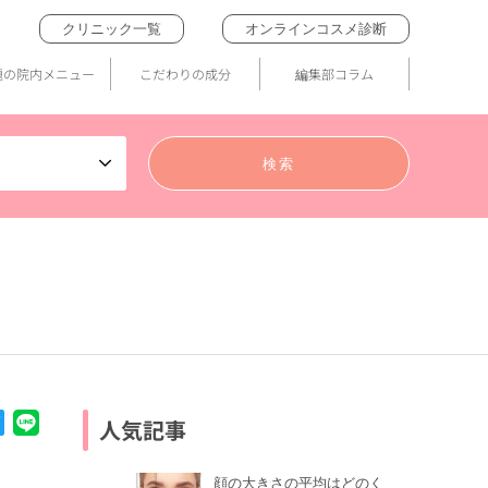
クリニック一覧
オンラインコスメ診断
題の院内メニュー
こだわりの成分
編集部コラム
人気記事
顔の大きさの平均はどのく