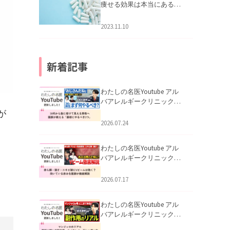
痩せる効果は本当にある
の？
2023.11.10
新着記事
わたしの名医Youtube アル
バアレルギークリニック札
幌「30代から急に老けて見
が
える男性へ｜医師が教える
2026.07.24
「最初にやるべき3つ」」を
公開いたしました。
わたしの名医Youtube アル
バアレルギークリニック札
幌「赤ら顔・酒さ・ニキビ
跡にVビームは効く？向いて
2026.07.17
いる赤みを医師が徹底解
説」を公開いたしました。
わたしの名医Youtube アル
バアレルギークリニック札
幌「マンジャロのリアル｜