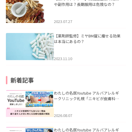
や副作用は？長期服用は危険なの？
2023.07.27
【薬剤師監修】ミヤBM錠に痩せる効果
は本当にあるの？
2023.11.10
新着記事
わたしの名医Youtube アルバアレルギ
ークリニック札幌「ニキビが皮膚科で
も治らない理由｜繰り返す人が次に考
える治療を医師が解説」を公開いたし
ました。
2026.08.07
わたしの名医Youtube アルバアレルギ