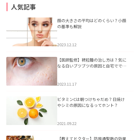
人気記事
顔の大きさの平均はどのくらい？小顔
の基準も解説
2023.12.12
【医師監修】稗粒腫の治し方は？気に
なる白いブツブツの原因と自宅ででき
るケアについて
2023.11.17
ビタミンCは朝つけちゃだめ？日焼け
やシミの原因になるってホント？
2021.09.22
【教えてドクター】防風通聖散の効果