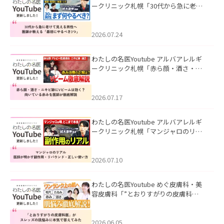
ークリニック札幌「30代から急に老け
て見える男性へ｜医師が教える「最初
にやるべき3つ」」を公開いたしまし
た。
2026.07.24
わたしの名医Youtube アルバアレルギ
ークリニック札幌「赤ら顔・酒さ・ニ
キビ跡にVビームは効く？向いている赤
みを医師が徹底解説」を公開いたしま
した。
2026.07.17
わたしの名医Youtube アルバアレルギ
ークリニック札幌「マンジャロのリア
ル｜医師が明かす副作用・リバウン
ド・正しい使い方」を公開いたしまし
た。
2026.07.10
わたしの名医Youtube めぐ皮膚科・美
容皮膚科「”とおりすがりの皮膚科
医”がスレッズの肌悩みに本気で答えて
みた」を公開いたしました。
2026.06.05