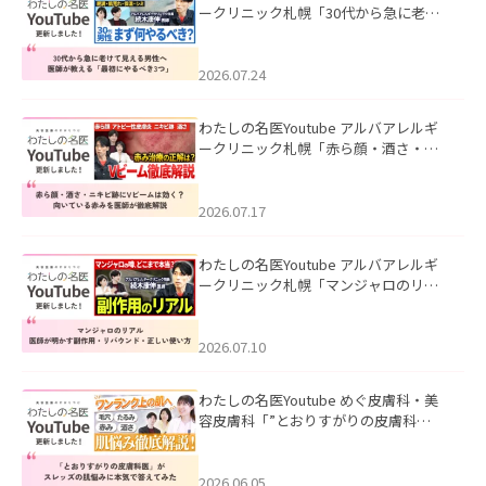
ークリニック札幌「30代から急に老け
て見える男性へ｜医師が教える「最初
にやるべき3つ」」を公開いたしまし
た。
2026.07.24
わたしの名医Youtube アルバアレルギ
ークリニック札幌「赤ら顔・酒さ・ニ
キビ跡にVビームは効く？向いている赤
みを医師が徹底解説」を公開いたしま
した。
2026.07.17
わたしの名医Youtube アルバアレルギ
ークリニック札幌「マンジャロのリア
ル｜医師が明かす副作用・リバウン
ド・正しい使い方」を公開いたしまし
た。
2026.07.10
わたしの名医Youtube めぐ皮膚科・美
容皮膚科「”とおりすがりの皮膚科
医”がスレッズの肌悩みに本気で答えて
みた」を公開いたしました。
2026.06.05