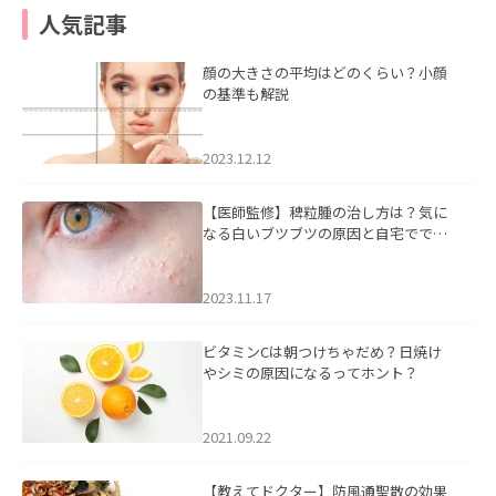
人気記事
顔の大きさの平均はどのくらい？小顔
の基準も解説
2023.12.12
【医師監修】稗粒腫の治し方は？気に
なる白いブツブツの原因と自宅ででき
るケアについて
2023.11.17
ビタミンCは朝つけちゃだめ？日焼け
やシミの原因になるってホント？
2021.09.22
【教えてドクター】防風通聖散の効果