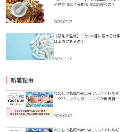
や副作用は？長期服用は危険なの？
2023.07.27
【薬剤師監修】ミヤBM錠に痩せる効果
は本当にあるの？
2023.11.10
新着記事
わたしの名医Youtube アルバアレルギ
ークリニック札幌「ニキビが皮膚科で
も治らない理由｜繰り返す人が次に考
える治療を医師が解説」を公開いたし
ました。
2026.08.07
わたしの名医Youtube アルバアレルギ