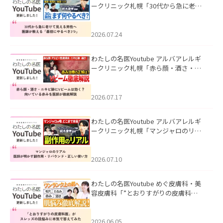
ークリニック札幌「30代から急に老け
て見える男性へ｜医師が教える「最初
にやるべき3つ」」を公開いたしまし
た。
2026.07.24
わたしの名医Youtube アルバアレルギ
ークリニック札幌「赤ら顔・酒さ・ニ
キビ跡にVビームは効く？向いている赤
みを医師が徹底解説」を公開いたしま
した。
2026.07.17
わたしの名医Youtube アルバアレルギ
ークリニック札幌「マンジャロのリア
ル｜医師が明かす副作用・リバウン
ド・正しい使い方」を公開いたしまし
た。
2026.07.10
わたしの名医Youtube めぐ皮膚科・美
容皮膚科「”とおりすがりの皮膚科
医”がスレッズの肌悩みに本気で答えて
みた」を公開いたしました。
2026.06.05