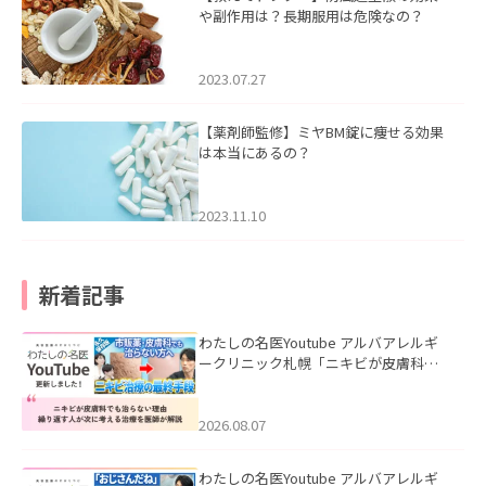
や副作用は？長期服用は危険なの？
2023.07.27
【薬剤師監修】ミヤBM錠に痩せる効果
は本当にあるの？
2023.11.10
新着記事
わたしの名医Youtube アルバアレルギ
ークリニック札幌「ニキビが皮膚科で
も治らない理由｜繰り返す人が次に考
える治療を医師が解説」を公開いたし
ました。
2026.08.07
わたしの名医Youtube アルバアレルギ