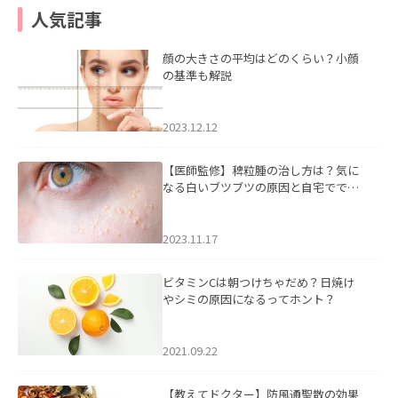
人気記事
顔の大きさの平均はどのくらい？小顔
の基準も解説
2023.12.12
【医師監修】稗粒腫の治し方は？気に
なる白いブツブツの原因と自宅ででき
るケアについて
2023.11.17
ビタミンCは朝つけちゃだめ？日焼け
やシミの原因になるってホント？
2021.09.22
【教えてドクター】防風通聖散の効果