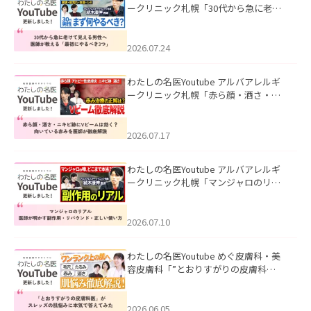
ークリニック札幌「30代から急に老け
て見える男性へ｜医師が教える「最初
にやるべき3つ」」を公開いたしまし
た。
2026.07.24
わたしの名医Youtube アルバアレルギ
ークリニック札幌「赤ら顔・酒さ・ニ
キビ跡にVビームは効く？向いている赤
みを医師が徹底解説」を公開いたしま
した。
2026.07.17
わたしの名医Youtube アルバアレルギ
ークリニック札幌「マンジャロのリア
ル｜医師が明かす副作用・リバウン
ド・正しい使い方」を公開いたしまし
た。
2026.07.10
わたしの名医Youtube めぐ皮膚科・美
容皮膚科「”とおりすがりの皮膚科
医”がスレッズの肌悩みに本気で答えて
みた」を公開いたしました。
2026.06.05