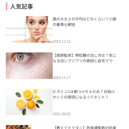
人気記事
顔の大きさの平均はどのくらい？小顔
の基準も解説
2023.12.12
【医師監修】稗粒腫の治し方は？気に
なる白いブツブツの原因と自宅ででき
るケアについて
2023.11.17
ビタミンCは朝つけちゃだめ？日焼け
やシミの原因になるってホント？
2021.09.22
【教えてドクター】防風通聖散の効果