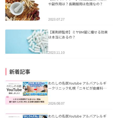
や副作用は？長期服用は危険なの？
2023.07.27
【薬剤師監修】ミヤBM錠に痩せる効果
は本当にあるの？
2023.11.10
新着記事
わたしの名医Youtube アルバアレルギ
ークリニック札幌「ニキビが皮膚科で
も治らない理由｜繰り返す人が次に考
える治療を医師が解説」を公開いたし
ました。
2026.08.07
わたしの名医Youtube アルバアレルギ