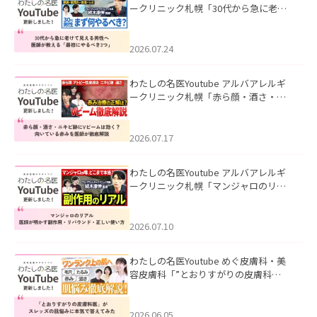
ークリニック札幌「30代から急に老け
て見える男性へ｜医師が教える「最初
にやるべき3つ」」を公開いたしまし
た。
2026.07.24
わたしの名医Youtube アルバアレルギ
ークリニック札幌「赤ら顔・酒さ・ニ
キビ跡にVビームは効く？向いている赤
みを医師が徹底解説」を公開いたしま
した。
2026.07.17
わたしの名医Youtube アルバアレルギ
ークリニック札幌「マンジャロのリア
ル｜医師が明かす副作用・リバウン
ド・正しい使い方」を公開いたしまし
た。
2026.07.10
わたしの名医Youtube めぐ皮膚科・美
容皮膚科「”とおりすがりの皮膚科
医”がスレッズの肌悩みに本気で答えて
みた」を公開いたしました。
2026.06.05