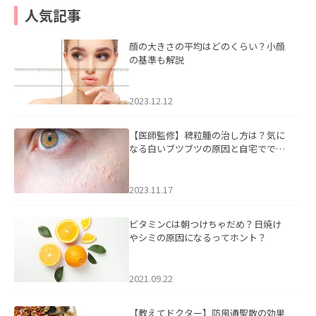
人気記事
顔の大きさの平均はどのくらい？小顔
の基準も解説
2023.12.12
【医師監修】稗粒腫の治し方は？気に
なる白いブツブツの原因と自宅ででき
るケアについて
2023.11.17
ビタミンCは朝つけちゃだめ？日焼け
やシミの原因になるってホント？
2021.09.22
【教えてドクター】防風通聖散の効果