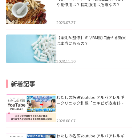
や副作用は？長期服用は危険なの？
2023.07.27
【薬剤師監修】ミヤBM錠に痩せる効果
は本当にあるの？
2023.11.10
新着記事
わたしの名医Youtube アルバアレルギ
ークリニック札幌「ニキビが皮膚科で
も治らない理由｜繰り返す人が次に考
える治療を医師が解説」を公開いたし
ました。
2026.08.07
わたしの名医Youtube アルバアレルギ