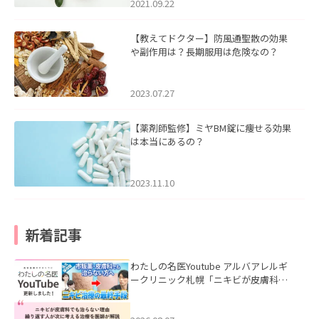
2021.09.22
【教えてドクター】防風通聖散の効果
や副作用は？長期服用は危険なの？
2023.07.27
【薬剤師監修】ミヤBM錠に痩せる効果
は本当にあるの？
2023.11.10
新着記事
わたしの名医Youtube アルバアレルギ
ークリニック札幌「ニキビが皮膚科で
も治らない理由｜繰り返す人が次に考
える治療を医師が解説」を公開いたし