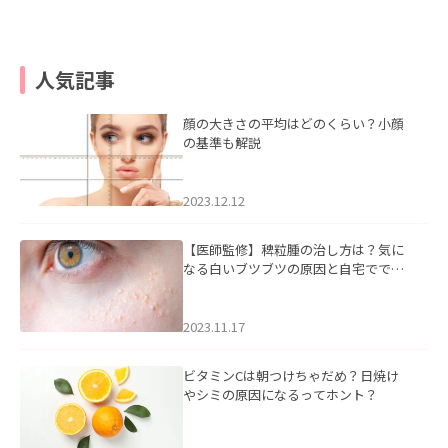
人気記事
顔の大きさの平均はどのくらい？小顔
の基準も解説
2023.12.12
【医師監修】稗粒腫の治し方は？気に
なる白いブツブツの原因と自宅ででき
るケアについて
2023.11.17
ビタミンCは朝つけちゃだめ？日焼け
やシミの原因になるってホント？