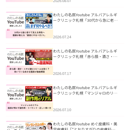
ました。
2026.08.07
わたしの名医Youtube アルバアレルギ
ークリニック札幌「30代から急に老け
て見える男性へ｜医師が教える「最初
にやるべき3つ」」を公開いたしまし
た。
2026.07.24
わたしの名医Youtube アルバアレルギ
ークリニック札幌「赤ら顔・酒さ・ニ
キビ跡にVビームは効く？向いている赤
みを医師が徹底解説」を公開いたしま
した。
2026.07.17
わたしの名医Youtube アルバアレルギ
ークリニック札幌「マンジャロのリア
ル｜医師が明かす副作用・リバウン
ド・正しい使い方」を公開いたしまし
た。
2026.07.10
わたしの名医Youtube めぐ皮膚科・美
容皮膚科「”とおりすがりの皮膚科