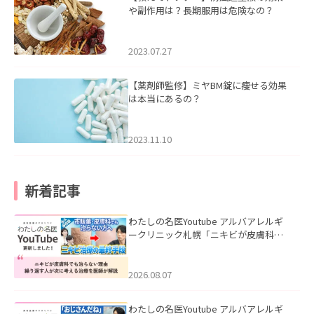
や副作用は？長期服用は危険なの？
2023.07.27
【薬剤師監修】ミヤBM錠に痩せる効果
は本当にあるの？
2023.11.10
新着記事
わたしの名医Youtube アルバアレルギ
ークリニック札幌「ニキビが皮膚科で
も治らない理由｜繰り返す人が次に考
える治療を医師が解説」を公開いたし
ました。
2026.08.07
わたしの名医Youtube アルバアレルギ