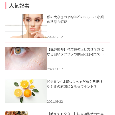
人気記事
顔の大きさの平均はどのくらい？小顔
の基準も解説
2023.12.12
【医師監修】稗粒腫の治し方は？気に
なる白いブツブツの原因と自宅ででき
るケアについて
2023.11.17
ビタミンCは朝つけちゃだめ？日焼け
やシミの原因になるってホント？
2021.09.22
【教えてドクター】防風通聖散の効果