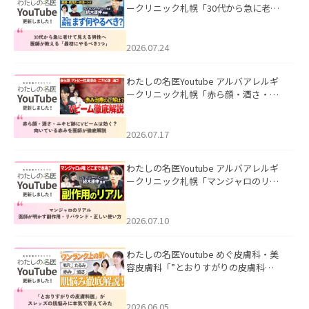
ークリニック札幌「30代から急に老け
て見える男性へ｜医師が教える「最初
にやるべき3つ」」を公開いたしまし
た。
2026.07.24
わたしの名医Youtube アルバアレルギ
ークリニック札幌「赤ら顔・酒さ・ニ
キビ跡にVビームは効く？向いている赤
みを医師が徹底解説」を公開いたしま
した。
2026.07.17
わたしの名医Youtube アルバアレルギ
ークリニック札幌「マンジャロのリア
ル｜医師が明かす副作用・リバウン
ド・正しい使い方」を公開いたしまし
た。
2026.07.10
わたしの名医Youtube めぐ皮膚科・美
容皮膚科「”とおりすがりの皮膚科
医”がスレッズの肌悩みに本気で答えて
みた」を公開いたしました。
2026.06.05