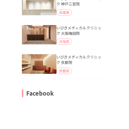
ク 神戸三宮院
兵庫県
いびきメディカルクリニッ
ク 大阪梅田院
大阪府
いびきメディカルクリニッ
ク 京都院
京都府
Facebook