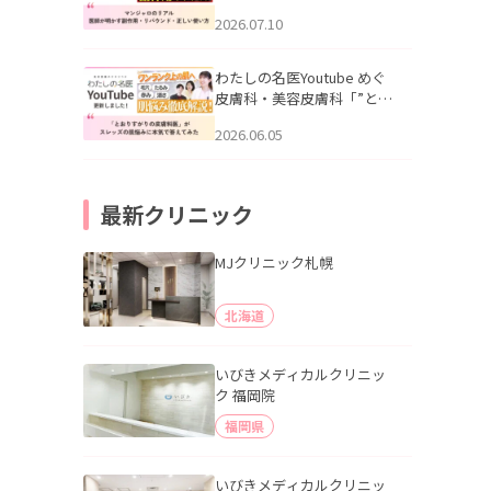
幌「マンジャロのリアル｜
2026.07.10
医師が明かす副作用・リバ
ウンド・正しい使い方」を
公開いたしました。
わたしの名医Youtube めぐ
皮膚科・美容皮膚科「”とお
りすがりの皮膚科医”がスレ
2026.06.05
ッズの肌悩みに本気で答え
てみた」を公開いたしまし
た。
最新クリニック
MJクリニック札幌
北海道
いびきメディカルクリニッ
ク 福岡院
福岡県
いびきメディカルクリニッ