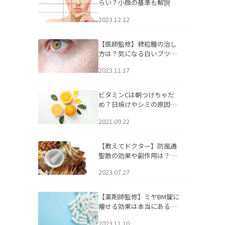
らい？小顔の基準も解説
2023.12.12
【医師監修】稗粒腫の治し
方は？気になる白いブツブ
ツの原因と自宅でできるケ
2023.11.17
アについて
ビタミンCは朝つけちゃだ
め？日焼けやシミの原因に
なるってホント？
2021.09.22
【教えてドクター】防風通
聖散の効果や副作用は？長
期服用は危険なの？
2023.07.27
【薬剤師監修】ミヤBM錠に
痩せる効果は本当にある
の？
2023.11.10