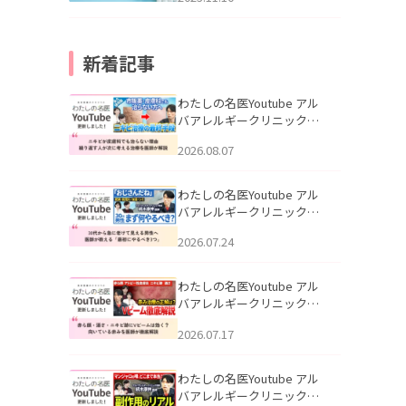
新着記事
わたしの名医Youtube アル
バアレルギークリニック札
幌「ニキビが皮膚科でも治
2026.08.07
らない理由｜繰り返す人が
次に考える治療を医師が解
説」を公開いたしました。
わたしの名医Youtube アル
バアレルギークリニック札
幌「30代から急に老けて見
2026.07.24
える男性へ｜医師が教える
「最初にやるべき3つ」」を
公開いたしました。
わたしの名医Youtube アル
バアレルギークリニック札
幌「赤ら顔・酒さ・ニキビ
2026.07.17
跡にVビームは効く？向いて
いる赤みを医師が徹底解
説」を公開いたしました。
わたしの名医Youtube アル
バアレルギークリニック札