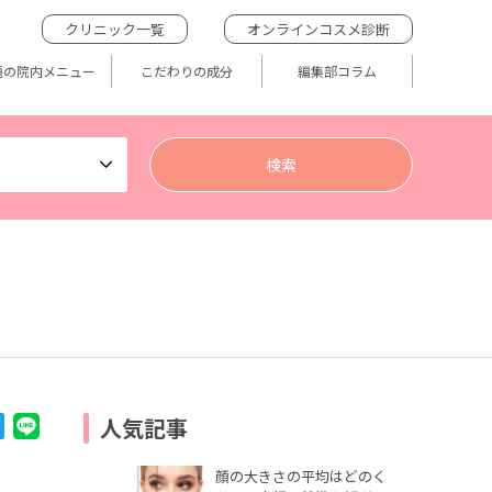
クリニック一覧
オンラインコスメ診断
題の院内メニュー
こだわりの成分
編集部コラム
人気記事
顔の大きさの平均はどのく