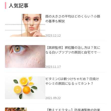
人気記事
顔の大きさの平均はどのくらい？小顔
の基準も解説
2023.12.12
【医師監修】稗粒腫の治し方は？気に
なる白いブツブツの原因と自宅ででき
るケアについて
2023.11.17
ビタミンCは朝つけちゃだめ？日焼け
やシミの原因になるってホント？
2021.09.22
【教えてドクター】防風通聖散の効果