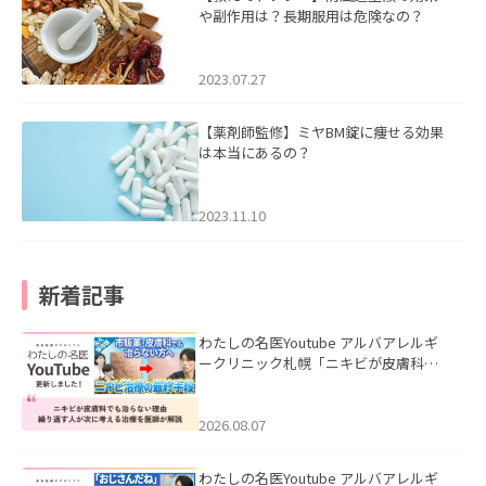
や副作用は？長期服用は危険なの？
2023.07.27
【薬剤師監修】ミヤBM錠に痩せる効果
は本当にあるの？
2023.11.10
新着記事
わたしの名医Youtube アルバアレルギ
ークリニック札幌「ニキビが皮膚科で
も治らない理由｜繰り返す人が次に考
える治療を医師が解説」を公開いたし
ました。
2026.08.07
わたしの名医Youtube アルバアレルギ