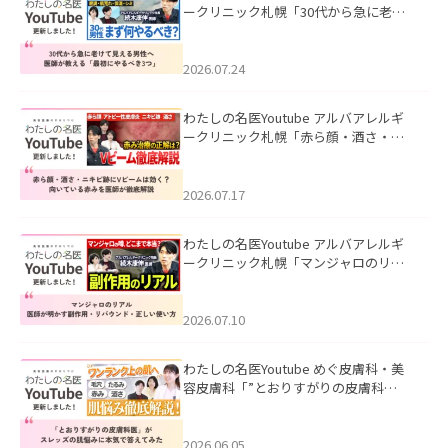
ークリニック札幌「30代から急に老け
て見える男性へ｜医師が教える「最初
にやるべき3つ」」を公開いたしまし
た。
2026.07.24
わたしの名医Youtube アルバアレルギ
ークリニック札幌「赤ら顔・酒さ・ニ
キビ跡にVビームは効く？向いている赤
みを医師が徹底解説」を公開いたしま
した。
2026.07.17
わたしの名医Youtube アルバアレルギ
ークリニック札幌「マンジャロのリア
ル｜医師が明かす副作用・リバウン
ド・正しい使い方」を公開いたしまし
た。
2026.07.10
わたしの名医Youtube めぐ皮膚科・美
容皮膚科「”とおりすがりの皮膚科
医”がスレッズの肌悩みに本気で答えて
みた」を公開いたしました。
2026.06.05