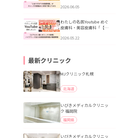
りすがりの皮膚科医”がスレ
2026.06.05
ッズの肌悩みに本気で答え
てみた」を公開いたしまし
た。
わたしの名医Youtube めぐ
皮膚科・美容皮膚科「【ヒ
アルロン酸×ボトックス併
2026.05.22
用】ハイブリッド注入を美
容皮膚科医が徹底解説」を
公開いたしました。
最新クリニック
MJクリニック札幌
北海道
いびきメディカルクリニッ
ク 福岡院
福岡県
いびきメディカルクリニッ