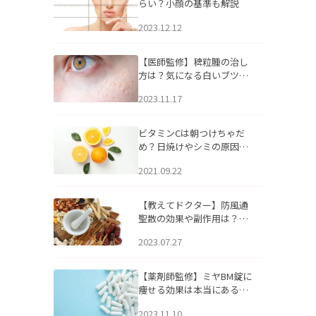
らい？小顔の基準も解説
2023.12.12
【医師監修】稗粒腫の治し
方は？気になる白いブツブ
ツの原因と自宅でできるケ
2023.11.17
アについて
ビタミンCは朝つけちゃだ
め？日焼けやシミの原因に
なるってホント？
2021.09.22
【教えてドクター】防風通
聖散の効果や副作用は？長
期服用は危険なの？
2023.07.27
【薬剤師監修】ミヤBM錠に
痩せる効果は本当にある
の？
2023.11.10