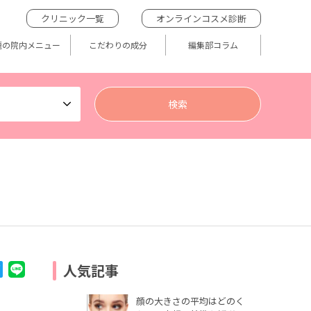
クリニック一覧
オンラインコスメ診断
題の院内メニュー
こだわりの成分
編集部コラム
人気記事
顔の大きさの平均はどのく