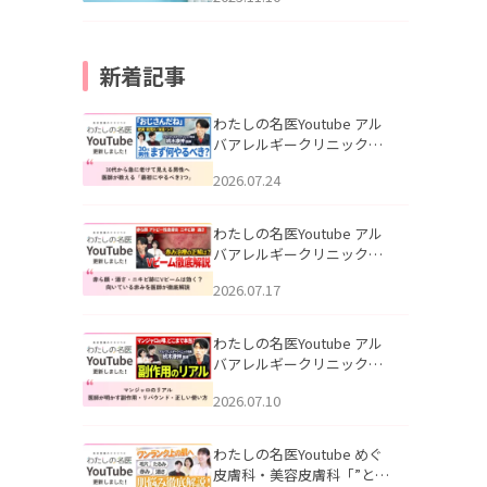
新着記事
わたしの名医Youtube アル
バアレルギークリニック札
幌「30代から急に老けて見
2026.07.24
える男性へ｜医師が教える
「最初にやるべき3つ」」を
公開いたしました。
わたしの名医Youtube アル
バアレルギークリニック札
幌「赤ら顔・酒さ・ニキビ
2026.07.17
跡にVビームは効く？向いて
いる赤みを医師が徹底解
説」を公開いたしました。
わたしの名医Youtube アル
バアレルギークリニック札
幌「マンジャロのリアル｜
2026.07.10
医師が明かす副作用・リバ
ウンド・正しい使い方」を
公開いたしました。
わたしの名医Youtube めぐ
皮膚科・美容皮膚科「”とお