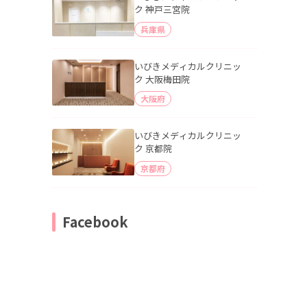
ク 神戸三宮院
兵庫県
いびきメディカルクリニッ
ク 大阪梅田院
大阪府
いびきメディカルクリニッ
ク 京都院
京都府
Facebook