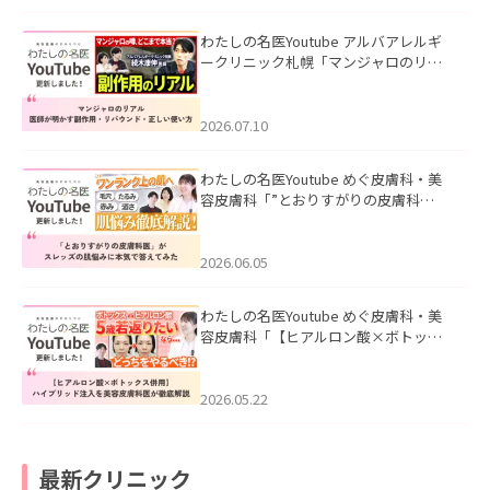
わたしの名医Youtube アルバアレルギ
ークリニック札幌「マンジャロのリア
ル｜医師が明かす副作用・リバウン
ド・正しい使い方」を公開いたしまし
た。
2026.07.10
わたしの名医Youtube めぐ皮膚科・美
容皮膚科「”とおりすがりの皮膚科
医”がスレッズの肌悩みに本気で答えて
みた」を公開いたしました。
2026.06.05
わたしの名医Youtube めぐ皮膚科・美
容皮膚科「【ヒアルロン酸×ボトック
ス併用】ハイブリッド注入を美容皮膚
科医が徹底解説」を公開いたしまし
た。
2026.05.22
最新クリニック