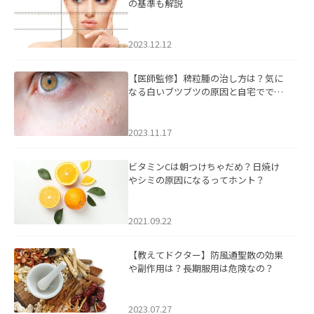
の基準も解説
2023.12.12
【医師監修】稗粒腫の治し方は？気に
なる白いブツブツの原因と自宅ででき
るケアについて
2023.11.17
ビタミンCは朝つけちゃだめ？日焼け
やシミの原因になるってホント？
2021.09.22
【教えてドクター】防風通聖散の効果
や副作用は？長期服用は危険なの？
2023.07.27