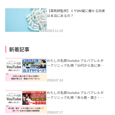
【薬剤師監修】ミヤBM錠に痩せる効果
は本当にあるの？
2023.11.10
新着記事
わたしの名医Youtube アルバアレルギ
ークリニック札幌「30代から急に老け
て見える男性へ｜医師が教える「最初
にやるべき3つ」」を公開いたしまし
た。
2026.07.24
わたしの名医Youtube アルバアレルギ
ークリニック札幌「赤ら顔・酒さ・ニ
キビ跡にVビームは効く？向いている赤
みを医師が徹底解説」を公開いたしま
した。
2026.07.17